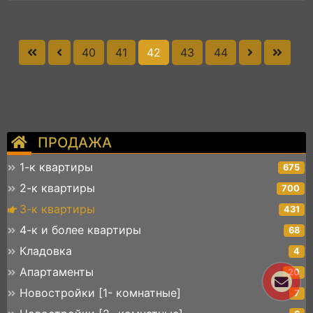
40
41
42
43
44
ПРОДАЖА
1-к квартиры
675
2-к квартиры
700
3-к квартиры
431
4-к и более квартиры
68
Кладовка
4
Апартаменты
20
Новостройки [1- комнатные]
7