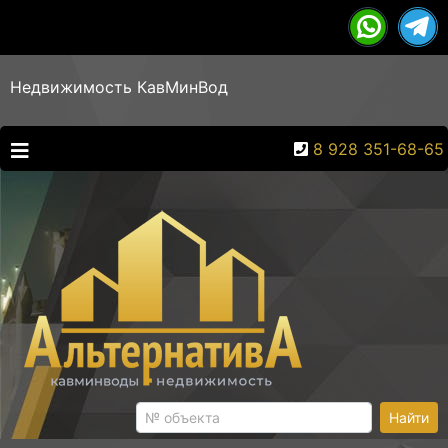
Недвижимость КавМинВод
8 928 351-68-65
Найти