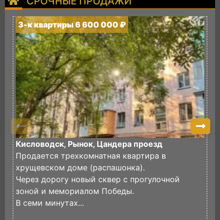
СРОЧНЫЕ ПРОДАЖИ
3-к квартиры 6 600 000 ₽
3
Кисловодск, Рынок, Цандера проезд
К
Продается трехкомнатная квартира в
П
хрущевском доме (распашонка).
к
Через дорогу новый сквер с прогулочной
р
зоной и мемориалом Победы.
(
В семи минутах...