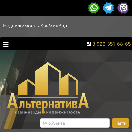
Недвижимость КавМинВод
8 928 351-68-65
Найти