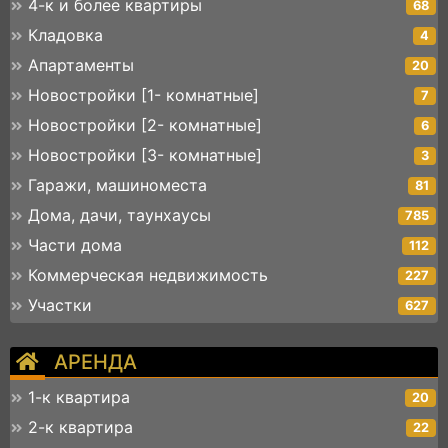
4-к и более квартиры
68
Кладовка
4
Апартаменты
20
Новостройки [1- комнатные]
7
Новостройки [2- комнатные]
6
Новостройки [3- комнатные]
3
Гаражи, машиноместа
81
Дома, дачи, таунхаусы
785
Части дома
112
Коммерческая недвижимость
227
Участки
627
АРЕНДА
1-к квартира
20
2-к квартира
22