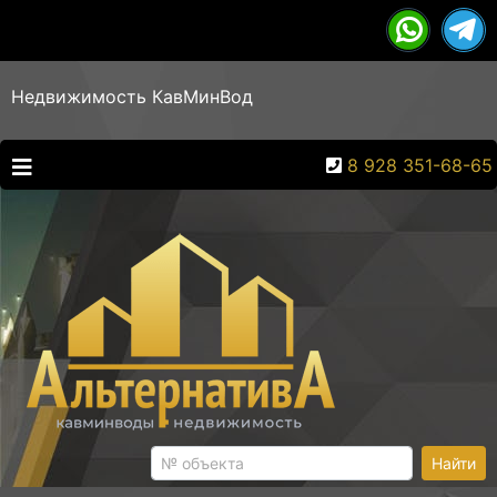
Недвижимость КавМинВод
8 928 351-68-65
Найти