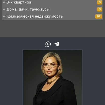
3-к квартира
6
Дома, дачи, таунхаусы
6
Коммерческая недвижимость
92