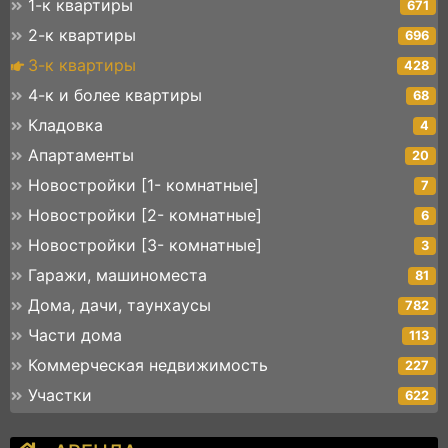
1-к квартиры
671
2-к квартиры
696
3-к квартиры
428
4-к и более квартиры
68
Кладовка
4
Апартаменты
20
Новостройки [1- комнатные]
7
Новостройки [2- комнатные]
6
Новостройки [3- комнатные]
3
Гаражи, машиноместа
81
Дома, дачи, таунхаусы
782
Части дома
113
Коммерческая недвижимость
227
Участки
622