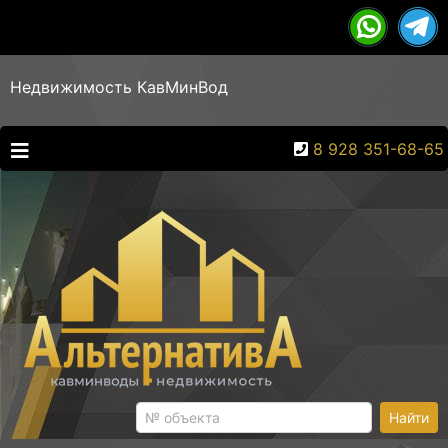
Недвижимость КавМинВод
8 928 351-68-65
Найти