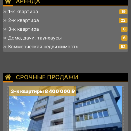
АРЕНДА
1-к квартира
19
2-к квартира
22
3-к квартира
6
Дома, дачи, таунхаусы
6
Коммерческая недвижимость
92
СРОЧНЫЕ ПРОДАЖИ
3-к квартиры 8 400 000 ₽
3