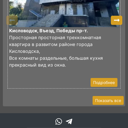
Кисловодск, Въезд, Победы пр-т.
К
Просторная просторная трехкомнатная
П
квартира в развитом районе города
х
Кисловодска,
Ч
Все комнаты раздельные, большая кухня
з
прекрасный вид из окна.
В
Подробнее
Показать все