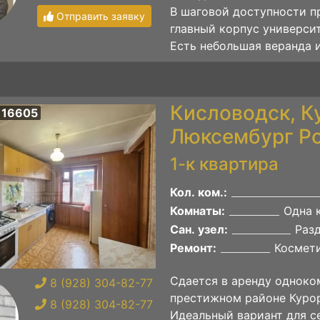
В шаговой доступности п
Отправить заявку
главный корпус универси
Есть небольшая веранда и
Кисловодск, К
 16605
Люксембург Ро
1-к квартира
Кол. ком.:
Комнаты:
Одна 
Сан. узел:
Раз
Ремонт:
Космет
Сдается в аренду одноко
8 (928) 304-82-77
престижном районе Курор
8 (928) 304-82-77
Идеальный вариант для с