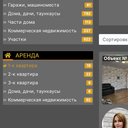
Гаражи, машиноместа
81
Дома, дачи, таунхаусы
782
Части дома
113
Коммерческая недвижимость
227
Участки
Сортировк
622
АРЕНДА
Объект №
1-к квартира
19
2-к квартира
22
3-к квартира
6
Дома, дачи, таунхаусы
6
Коммерческая недвижимость
92