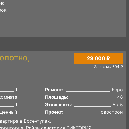
на
рок
олотно,
29 000 ₽
За кв. м.: 604 ₽
1
Ремонт:
Евро
комната
Площадь:
48
1
Этажность:
5 / 5
щенный
Проект:
Новострой
вартира в Ессентуках.
ерpитopия. Район санатория ВИКТОРИЯ