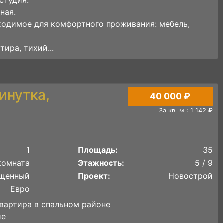
ная.
бходимое для комфортного проживания: мебель,
тира, тихий...
инутка,
40 000 ₽
За кв. м.: 1 142 ₽
1
Площадь:
35
комната
Этажность:
5 / 9
щенный
Проект:
Новострой
Евро
вартира в спальном районе
ие