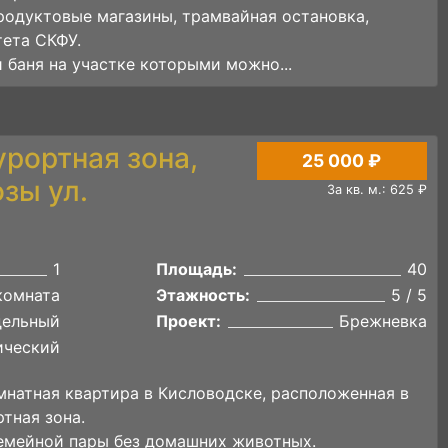
родуктовые магазины, трамвайная остановка,
тета СКФУ.
 баня на участке которыми можно...
урортная зона,
25 000 ₽
зы ул.
За кв. м.: 625 ₽
1
Площадь:
40
комната
Этажность:
5 / 5
дельный
Проект:
Брежневка
ический
мнатная квартира в Кисловодске, расположенная в
тная зона.
емейной пары без домашних животных.