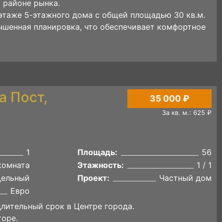
 районе рынка.
 этаже 5-этажного дома с общей площадью 30 кв.м.
чшенная планировка, что обеспечивает комфортное
а Пост,
35 000 ₽
За кв. м.: 625 ₽
1
Площадь:
56
комната
Этажность:
1 / 1
дельный
Проект:
Частный дом
Евро
длительный срок в Центре города.
торе.