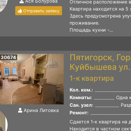
Ася Болурова
Отличное расположение в
Квартира находится на 5
Отправить заявку
Здесь предусмотрена улу
проживание.
Площадь кухни -...
Пятигорск, Гор
 30674
Куйбышева ул.
1-к квартира
Кол. ком.:
Комнаты:
Одна 
Сан. узел:
Раз
Арина Литовка
Ремонт:
Сдается 1-к квартира на 
Находится в частном сек