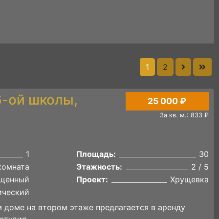
1
2
6-ой школы,
25 000 ₽
За кв. м.: 833 ₽
1
Площадь:
30
комната
Этажность:
2 / 5
щенный
Проект:
Хрущевка
ический
 доме на втором этаже предлагается в аренду
студия.