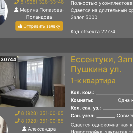
8 (928) 328-33-48
Полностью укомплектова
Марина Попазова-
Сдается на длительный с
Поландова
Залог 5000
Отправить заявку
Код объекта 22774
Ессентуки, Зап
 30744
Пушкина ул.
1-к квартира
Кол. ком.:
Комнаты:
Одна 
Кол. сан. уз.:
8 (928) 351-00-85
Сан. узел:
Совме
8 (928) 351-00-85
Сдается однокомнатная к
Александра
Hoвocтройка, закрытая т