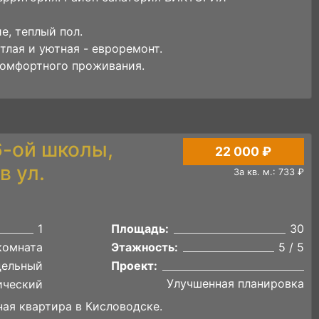
е, теплый пол.
тлая и уютная - еврopeмoнт.
 комфортного проживания.
6-ой школы,
22 000 ₽
в ул.
За кв. м.: 733 ₽
1
Площадь:
30
комната
Этажность:
5 / 5
дельный
Проект:
Улучшенная планировка
ический
ая квартира в Кисловодске.