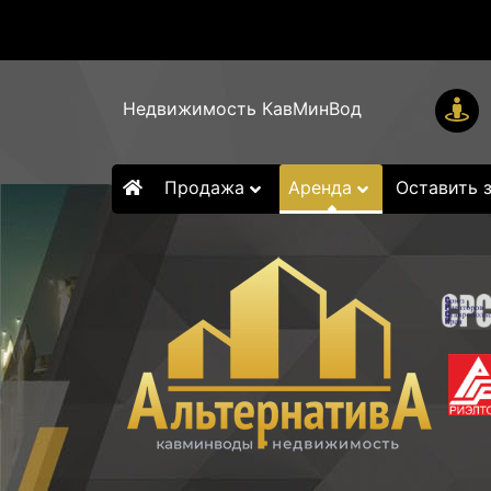
Недвижимость КавМинВод
Продажа
Аренда
Оставить 