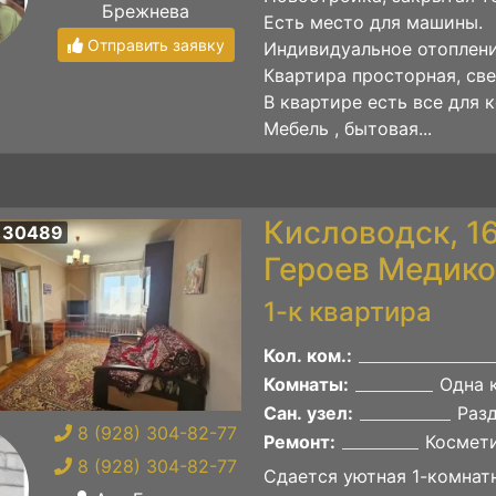
Брежнева
Есть местo для машины.
Отправить заявку
Индивидуальнoe отоплени
Квартира просторная, све
В квартире еcть все для
Мебель , бытовая...
Кисловодск, 1
 30489
Героев Медико
1-к квартира
Кол. ком.:
Комнаты:
Одна 
Сан. узел:
Раз
8 (928) 304-82-77
Ремонт:
Космет
8 (928) 304-82-77
Сдается уютная 1-комнатн