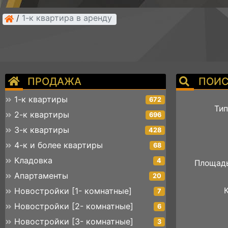
/
1-к квартира в аренду
ПРОДАЖА
ПОИС
1-к квартиры
672
Тип
2-к квартиры
696
3-к квартиры
428
4-к и более квартиры
68
Кладовка
4
Площадь
Апартаменты
20
Новостройки [1- комнатные]
7
Новостройки [2- комнатные]
6
Новостройки [3- комнатные]
3