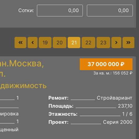
Сотки:
19
20
21
22
23
ан.Москва,
37 000 000 ₽
л.
За кв. м.: 156 052 ₽
едвижимость
1
Ремонт:
Стройвариант
Площадь:
237,10
нировка
Этажность:
1 / 6
1
Проект:
Серия 2000
щенный