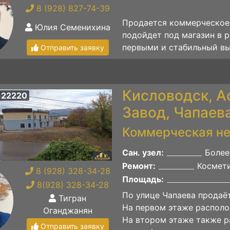
8 (928) 827-74-39
Продается коммерческое
Юлия Семенихина
подойдет под магазин в 
первыми и стабильный вы
Отправить заявку
Кисловодск, 
 22220
Завод, Чапаева
Коммерческая н
Сан. узел:
Более
Ремонт:
Космет
8 (928) 328-34-28
Площадь:
8(928) 328-34-28
По улице Чапаева продаё
Тигран
На первом этаже располо
Оганджанян
На втором этаже также р
Отправить заявку