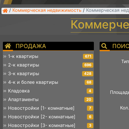
/
Коммерческая недвижимость
/
Коммерческая нед
Коммерче
ПРОДАЖА
ПОИС
1-к квартиры
671
Тип
2-к квартиры
696
3-к квартиры
428
4-к и более квартиры
68
Кладовка
4
Площадь
Апартаменты
20
Кол.
Новостройки [1- комнатные]
7
Новостройки [2- комнатные]
6
Новостройки [3- комнатные]
3