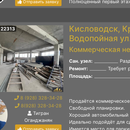
Полноценный первый этаж
Отправить заявку
Кисловодск, К
 22313
Водопойная ул
Коммерческая н
Сан. узел:
Раз
Ремонт:
Требует 
Площадь:
8 (928) 328-34-28
Продаётся коммерческое
8(928) 328-34-28
Свободной планировки.
Тигран
Хороший автомобильный 
Оганджанян
Идеально подойдёт для с
Имеется место для парки
Отправить заявку