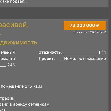
 (не подвал).
расивой,
73 000 000 ₽
.
За кв. м.: 297 959 ₽
едвижимость
дельный
Этажность:
1 / 1
ремонта
Проект:
Нежилое помещение
245
 помещение 245 кв.м
трафик.
дачи в аренду сетевикам.
нга.