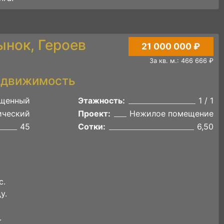
ынок, Героев
21 000 000 ₽
За кв. м.: 466 666 ₽
едвижимость
щенный
Этажность:
1 / 1
ический
Проект:
Нежилое помещение
45
Сотки:
6,50
с.
у.
.