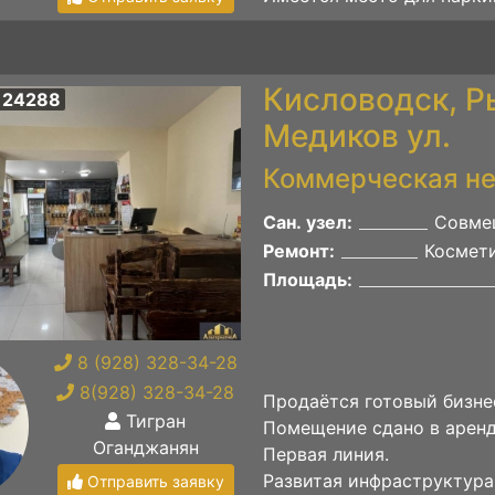
Кисловодск, Р
 24288
Медиков ул.
Коммерческая н
Сан. узел:
Совме
Ремонт:
Космет
Площадь:
8 (928) 328-34-28
8(928) 328-34-28
Продаётся готовый бизне
Тигран
Помещение сдано в аренд
Оганджанян
Первая линия.
Развитая инфраструктура
Отправить заявку