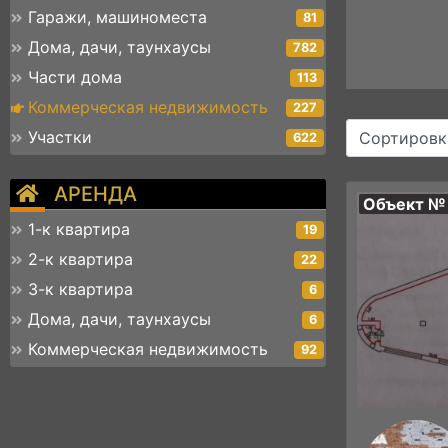
Гаражи, машиноместа
81
Дома, дачи, таунхаусы
782
Части дома
113
Коммерческая недвижимость
227
Участки
Сортировк
622
АРЕНДА
Объект №
1-к квартира
19
2-к квартира
22
3-к квартира
6
Дома, дачи, таунхаусы
6
Коммерческая недвижимость
92