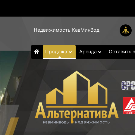
Недвижимость КавМинВод
Продажа
Аренда
Оставить 