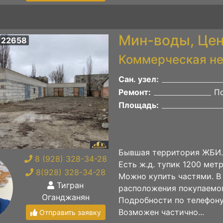
Мин-воды, Цент
 22658
Коммерческая н
Сан. узел:
Ремонт:
П
Площадь:
Бывшая территория ЖБИ.
8 (928) 328-34-28
Есть ж.д. тупик 1200 мет
8(928) 328-34-28
Можно купить частями. В 
Тигран
расположения покупаемог
Оганджанян
Подробности по телефону
Возможен частично...
Отправить заявку