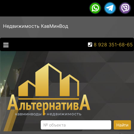
Недвижимость КавМинВод
8 928 351-68-65
Найти