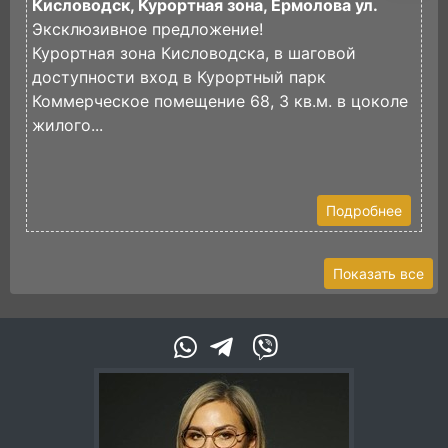
Кисловодск, Курортная зона, Ермолова ул.
К
Эксклюзивное предложение!
Э
Курортная зона Кисловодска, в шаговой
Р
доступности вход в Курортный парк
К
Коммерческое помещение 68, 3 кв.м. в цоколе
жилого...
П
с
Н
Подробнее
Показать все