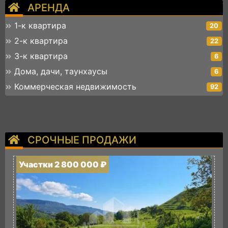
АРЕНДА
1-к квартира
20
2-к квартира
22
3-к квартира
6
Дома, дачи, таунхаусы
6
Коммерческая недвижимость
92
СРОЧНЫЕ ПРОДАЖИ
Участки 2 800 000 ₽
У