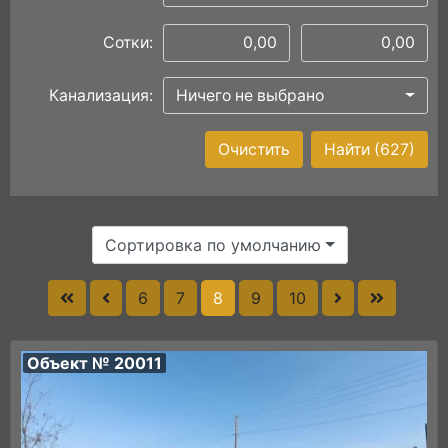
Сотки:
Канализация:
Ничего не выбрано
Очистить
Найти
(627)
Сортировка по умолчанию
6
7
8
9
10
Объект № 20011