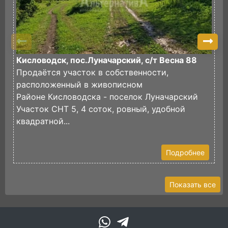
Кисловодск, пос.Луначарский, с/т Весна 88
П
Продаётся участок в собственности,
И
расположенный в живописном
в
Районе Кисловодска - поселок Луначарский
И
Участок СНТ 5, 4 соток, ровный, удобной
ф
квадратной...
Э
У
Подробнее
Показать все