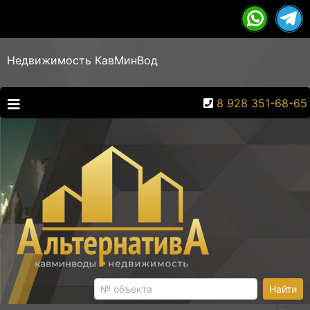
Недвижимость КавМинВод
8 928 351-68-65
Найти