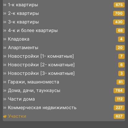
1-к квартиры
675
2-к квартиры
700
3-к квартиры
430
4-к и более квартиры
68
Кладовка
4
Апартаменты
20
Новостройки [1- комнатные]
7
Новостройки [2- комнатные]
6
Новостройки [3- комнатные]
3
Гаражи, машиноместа
81
Дома, дачи, таунхаусы
784
Части дома
112
Коммерческая недвижимость
227
Участки
627