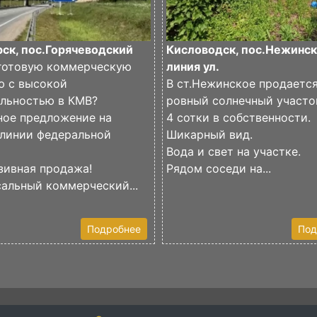
ск, пос.Горячеводский
Кисловодск, пос.Нежинск
готовую коммерческую
линия ул.
ю с высокой
В ст.Нежинское продаетс
ельностью в КМВ?
ровный солнечный участо
ное предложение на
4 сотки в собственности.
 линии федеральной
Шикарный вид.
Вода и свет на участке.
зивная продажа!
Рядом соседи на...
альный коммерческий...
Подробнее
Под