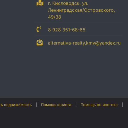
г. Кисловодск, ул.
Ленинградская/Островского,
49/38
8 928 351-68-65
alternativa-realty.kmv@yandex.ru
ть недвижимость
Помощь юриста
Помощь по ипотеке