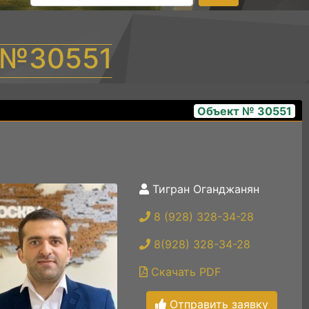
т №30551
Объект № 30551
Тигран Оганджанян
1000820060
8 (928) 328-34-28
8(928) 328-34-28
Скачать PDF
Отправить заявку