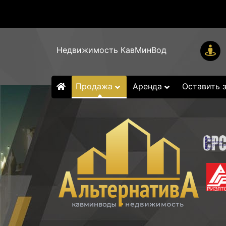
Недвижимость КавМинВод
Продажа
Аренда
Оставить 