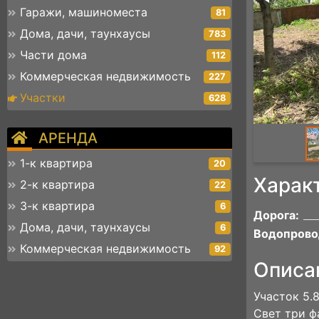
Гаражи, машиноместа
81
Дома, дачи, таунхаусы
783
Части дома
112
Коммерческая недвижимость
227
Участки
628
АРЕНДА
1-к квартира
20
Харак
2-к квартира
22
3-к квартира
6
Дорога:
Дома, дачи, таунхаусы
6
Водопрово
Коммерческая недвижимость
92
Описа
Участок 5.
Свет три ф