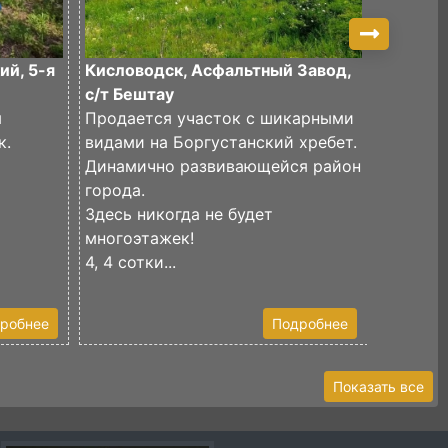
ий, 5-я
Кисловодск, Асфальтный Завод,
Кислов
с/т Бештау
скала, 
я
Продается участок с шикарными
к.
видами на Боргустанский хребет.
Продаёт
Динамично развивающейся район
87 сото
города.
Участок
Здесь никогда не будет
Разделе
многоэтажек!
Одна ча
4, 4 сотки...
сосновы
робнее
Подробнее
Показать все