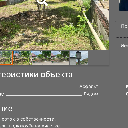
Пр
Ис
теристики объекта
Асфальт
д:
Рядом
ние
8 соток в собственности.
азы подключён на участке.