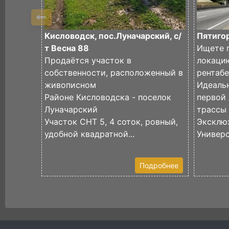
Кисловодск, пос.Луначарский, с/
Пятигор
т Весна 88
Ищете 
Продаётся участок в
локаци
собственности, расположенный в
рентаб
живописном
Идеаль
Районе Кисловодска - поселок
первой
Луначарский
трассы
Участок СНТ 5, 4 соток, ровный,
Эксклю
удобной квадратной...
Универс
Подробнее