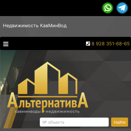
Недвижимость КавМинВод
8 928 351-68-65
Найти