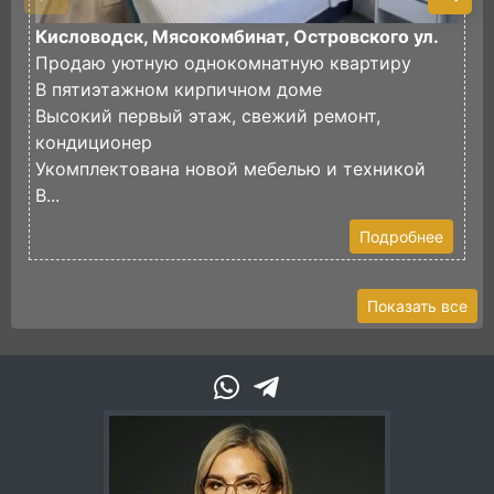
Кисловодск, Мясокомбинат, Островского ул.
К
Продаю уютную однокомнатную квартиру
П
В пятиэтажном кирпичном доме
К
Высокий первый этаж, свежий ремонт,
В
кондиционер
с
Укомплектована новой мебелью и техникой
М
В...
Подробнее
Показать все