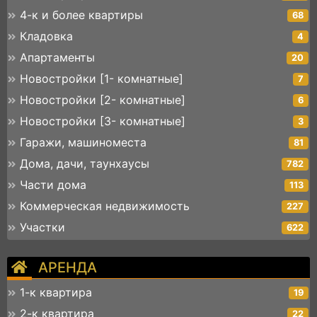
4-к и более квартиры
68
Кладовка
4
Апартаменты
20
Новостройки [1- комнатные]
7
Новостройки [2- комнатные]
6
Новостройки [3- комнатные]
3
Гаражи, машиноместа
81
Дома, дачи, таунхаусы
782
Части дома
113
Коммерческая недвижимость
227
Участки
622
АРЕНДА
1-к квартира
19
2-к квартира
22