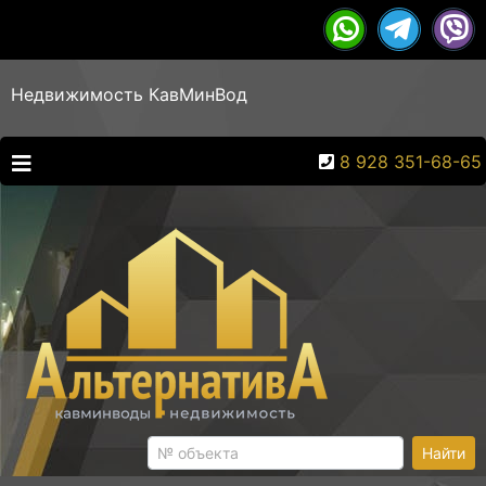
Недвижимость КавМинВод
8 928 351-68-65
Найти