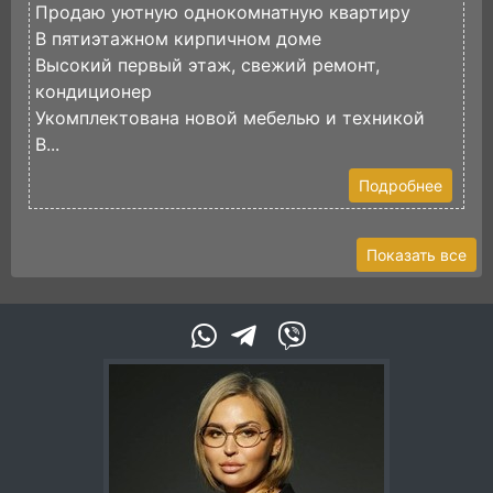
Продаю уютную однокомнатную квартиру
П
В пятиэтажном кирпичном доме
К
Высокий первый этаж, свежий ремонт,
В
кондиционер
с
Укомплектована новой мебелью и техникой
М
В...
Подробнее
Показать все