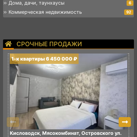
Дома, дачи, таунхаусы
6
Коммерческая недвижимость
92
СРОЧНЫЕ ПРОДАЖИ
1-к квартиры 6 450 000 ₽
1
Кисловодск, Мясокомбинат, Островского ул.
К