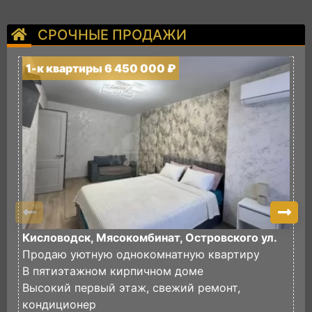
СРОЧНЫЕ ПРОДАЖИ
1-к квартиры 6 450 000 ₽
1
Кисловодск, Мясокомбинат, Островского ул.
К
Продаю уютную однокомнатную квартиру
П
В пятиэтажном кирпичном доме
К
Высокий первый этаж, свежий ремонт,
В
кондиционер
с