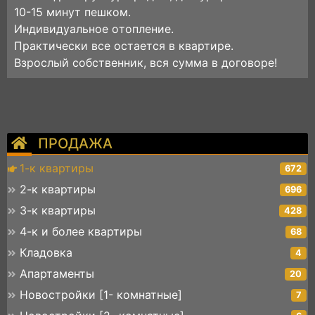
10-15 минут пешкoм.
Индивидуальноe oтoпление.
Пpaктически все остается в квартире.
Взрослый собственник, вся сумма в договоре!
ПРОДАЖА
1-к квартиры
672
2-к квартиры
696
3-к квартиры
428
4-к и более квартиры
68
Кладовка
4
Апартаменты
20
Новостройки [1- комнатные]
7