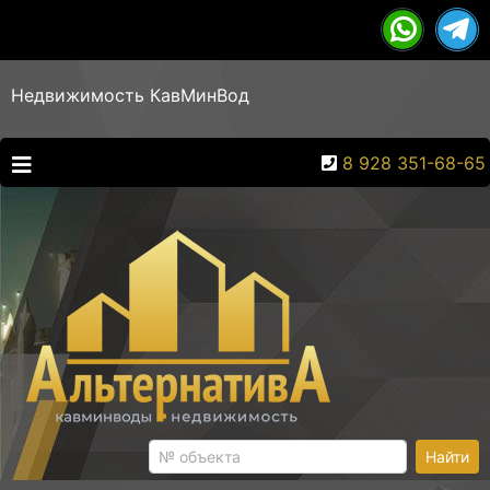
Недвижимость КавМинВод
8 928 351-68-65
Найти