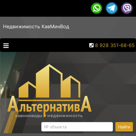
Недвижимость КавМинВод
8 928 351-68-65
Найти