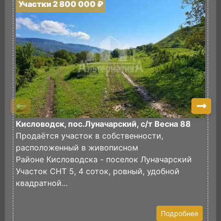
Участки 2 800 000 ₽
У
Кисловодск, пос.Луначарский, с/т Весна 88
П
Продаётся участок в собственности,
И
расположенный в живописном
в
Районе Кисловодска - поселок Луначарский
И
Участок СНТ 5, 4 соток, ровный, удобной
ф
квадратной...
Э
У
Подробнее