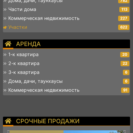
Дома, дачи, таунхаусы
782
Части дома
113
Коммерческая недвижимость
227
Участки
622
АРЕНДА
1-к квартира
20
2-к квартира
22
3-к квартира
6
Дома, дачи, таунхаусы
6
Коммерческая недвижимость
91
СРОЧНЫЕ ПРОДАЖИ