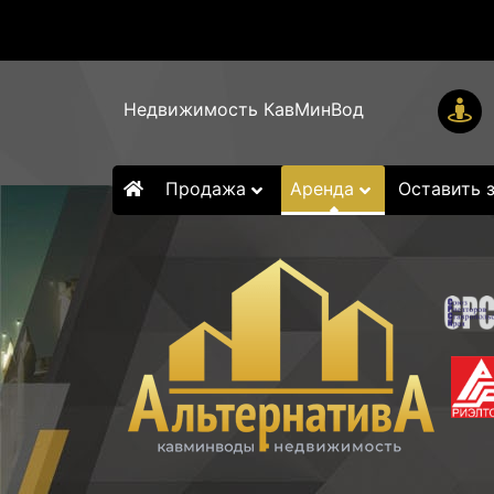
Недвижимость КавМинВод
Продажа
Аренда
Оставить 