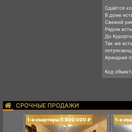
Сдаётся хо
В доме ест
Свежий ре
Рядом есть
До Курортн
Так же ест
потрясающ
Арендная п
Код объект
СРОЧНЫЕ ПРОДАЖИ
1-к квартиры 5 800 000 ₽
1-к кв