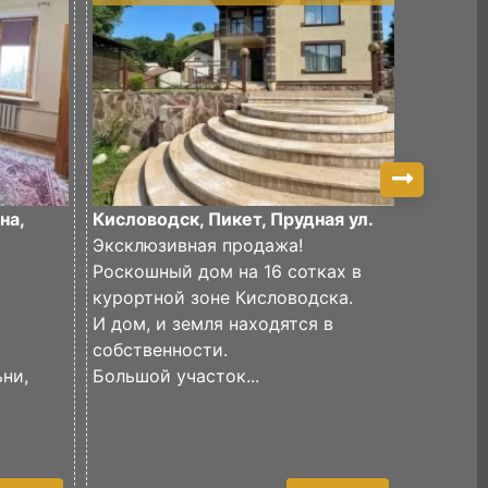
на,
Кисловодск, Пикет, Прудная ул.
Кислово
Эксклюзивная продажа!
Алиева 
Роскошный дом на 16 сотках в
Продаю
.
курортной зоне Кисловодска.
двухко
И дом, и земля находятся в
На перв
собственности.
районе 
ьни,
Большой участок...
Комнаты
выполне
Встроен