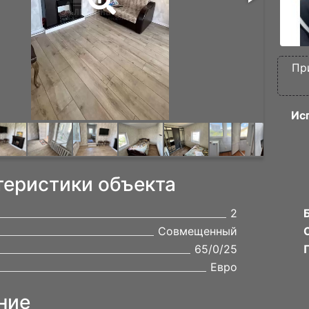
Пр
Ис
теристики объекта
2
Совмещенный
65/0/25
Евро
ние