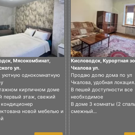
одск, Мясокомбинат,
Кисловодск, Курортная зо
кого ул.
Чкалова ул.
 уютную однокомнатную
Продаю долю дома по ул
ру
Чкалова, удобная локация
этажном кирпичном доме
В пешей доступности все
й первый этаж, свежий
необходимое
, кондиционер
В доме 3 комнаты (2 спал
ектована новой мебелью и
смежный...
ой