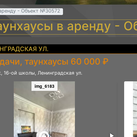
 аренду - Объект №30572
таунхаусы в аренду - 
НГРАДСКАЯ УЛ.
дачи, таунхаусы 60 000 ₽
, 16-ой школы, Ленинградская ул.
img_6183