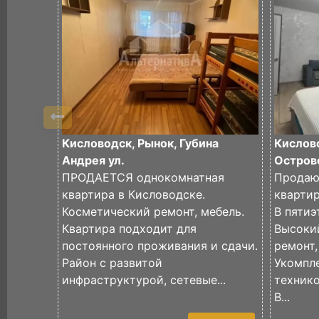
Кисловодск, Рынок, Губина
Кислов
Андрея ул.
Островс
ПРОДАЕТСЯ однокомнатная
Продаю
квартира в Кисловодске.
кварти
Косметический ремонт, мебель.
В пяти
Квартира подходит для
Высоки
постоянного проживания и сдачи.
ремонт
Район с развитой
Укомпл
инфраструктурой, сетевые...
техник
В...