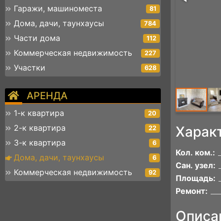
Гаражи, машиноместа
81
Дома, дачи, таунхаусы
784
Части дома
112
Коммерческая недвижимость
227
Участки
628
АРЕНДА
1-к квартира
20
2-к квартира
Харак
22
3-к квартира
6
Кол. ком.:
Дома, дачи, таунхаусы
6
Сан. узел:
Коммерческая недвижимость
92
Площадь:
Ремонт:
Описа