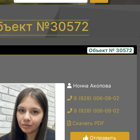
Объект №30572
Объект № 30572
Нонна Акопова
img_6185
8 (928) 006-09-02
8 (928) 006-09-02
Скачать PDF
Отправить