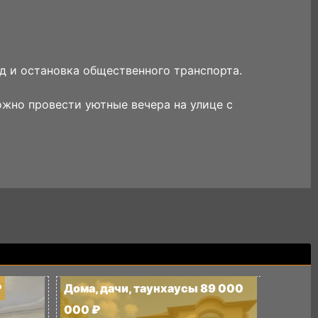
ад и остановка общественного транспорта.
можно провести уютные вечера на улице с
₽
Дома, дачи, таунхаусы 89 000
2-к кв
000 ₽