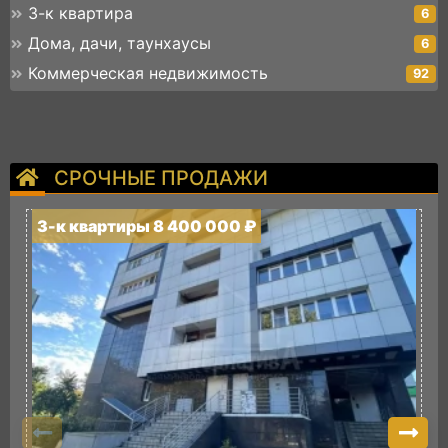
3-к квартира
6
Дома, дачи, таунхаусы
6
Коммерческая недвижимость
92
СРОЧНЫЕ ПРОДАЖИ
3-к квартиры 8 400 000 ₽
3