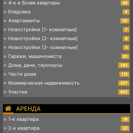
4-к и более квартиры
68
Кладовка
4
Апартаменты
20
Новостройки [1- комнатные]
7
Новостройки [2- комнатные]
6
Новостройки [3- комнатные]
3
Гаражи, машиноместа
81
Дома, дачи, таунхаусы
782
Части дома
113
Коммерческая недвижимость
227
Участки
622
АРЕНДА
1-к квартира
19
2-к квартира
22