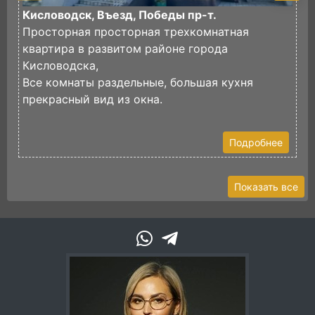
Кисловодск, Въезд, Победы пр-т.
К
Просторная просторная трехкомнатная
П
квартира в развитом районе города
х
Кисловодска,
Ч
Все комнаты раздельные, большая кухня
з
прекрасный вид из окна.
В
Подробнее
Показать все