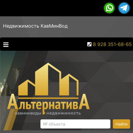
Недвижимость КавМинВод
8 928 351-68-65
Найти