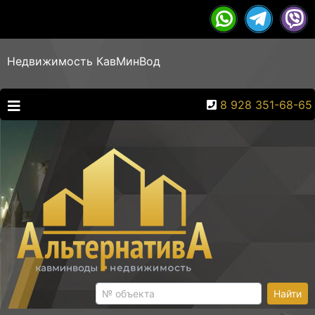
Недвижимость КавМинВод
8 928 351-68-65
Найти