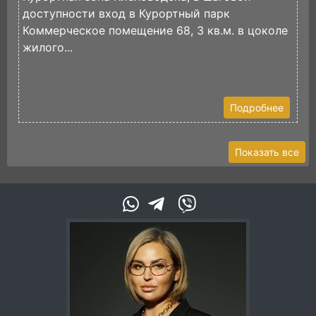
доступности вход в Курортный парк
В
Коммерческое помещение 68, 3 кв.м. в цоколе
(
жилого...
И
Э
К
Подробнее
Показать все