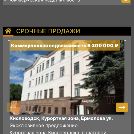
СРОЧНЫЕ ПРОДАЖИ
Коммерческая недвижимость 8 300 000 ₽
К
Кисловодск, Курортная зона, Ермолова ул.
К
Эксклюзивное предложение!
Курортная зона Кисловодска, в шаговой
К