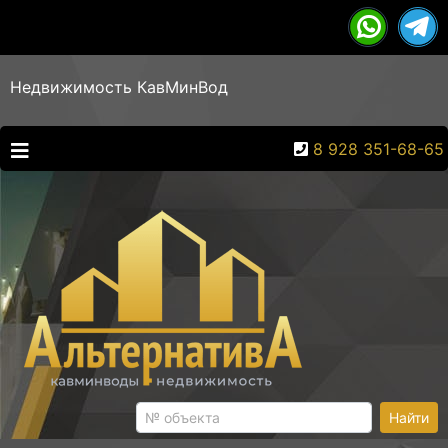
Недвижимость КавМинВод
8 928 351-68-65
Найти