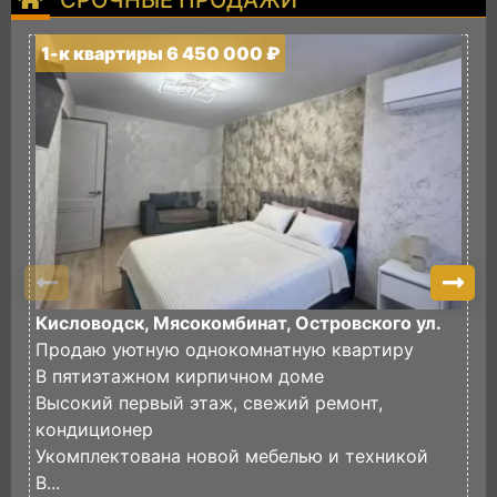
СРОЧНЫЕ ПРОДАЖИ
1-к квартиры 6 450 000 ₽
1
Кисловодск, Мясокомбинат, Островского ул.
К
Продаю уютную однокомнатную квартиру
П
В пятиэтажном кирпичном доме
К
Высокий первый этаж, свежий ремонт,
В
кондиционер
с
Укомплектована новой мебелью и техникой
М
В...