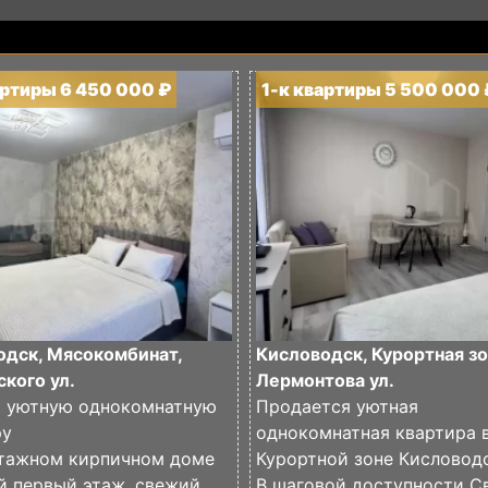
артиры 6 450 000 ₽
1-к квартиры 5 500 000 
одск, Мясокомбинат,
Кисловодск, Курортная зо
кого ул.
Лермонтова ул.
 уютную однокомнатную
Продается уютная
ру
однокомнатная квартира 
этажном кирпичном доме
Курортной зоне Кисловод
й первый этаж, свежий
В шаговой доступности Св