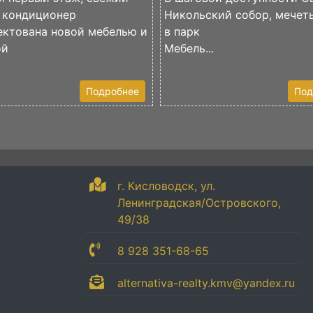
, кондиционер
Никольский собор, мечеть
ектована новой мебелью и
в парк
ой
Мебель...
Подробнее
Под
г. Кисловодск, ул.
Ленинградская/Островского,
49/38
8 928 351-68-65
alternativa-realty.kmv@yandex.ru