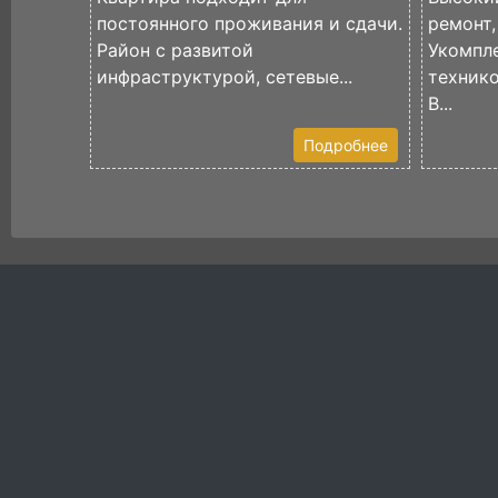
постоянного проживания и сдачи.
ремонт
Район с развитой
Укомпл
инфраструктурой, сетевые...
техник
В...
Подробнее