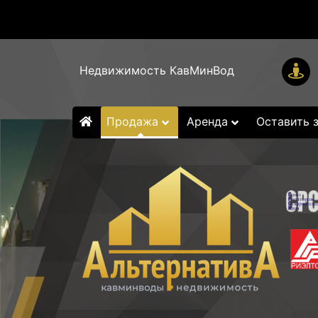
Недвижимость КавМинВод
Продажа
Аренда
Оставить 