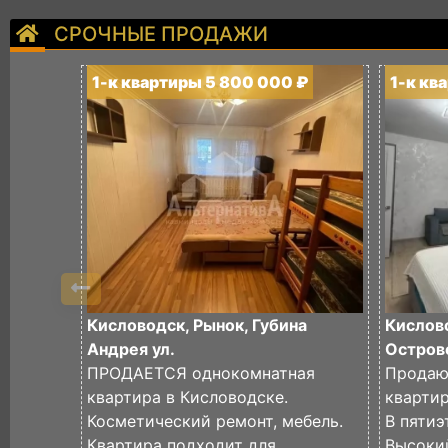
СРОЧНЫЕ ПРОДАЖИ
1-к квартиры 5 800 000 ₽
1-к кв
Кисловодск, Рынок, Губина
Кислов
Андрея ул.
Островс
ПРОДАЕТСЯ однокомнатная
Продаю
квартира в Кисловодске.
кварти
Косметический ремонт, мебель.
В пяти
Квартира подходит для
Высоки