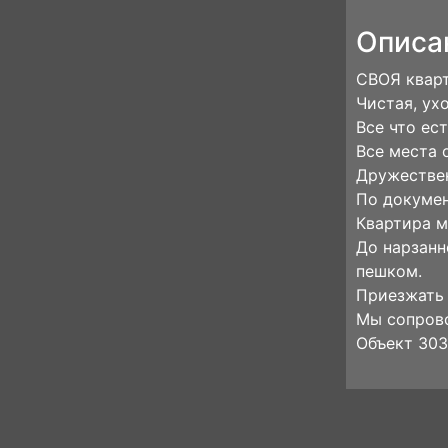
Описа
СВОЯ кварт
Чистая, ух
Все что ес
Все места 
Дружествен
По докумен
Квартира м
До нарзанн
пешком.
Приезжать 
Мы сопрово
Объект 30