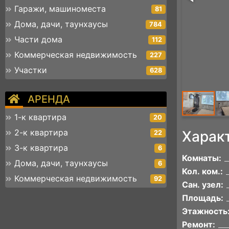
Гаражи, машиноместа
81
Дома, дачи, таунхаусы
784
Части дома
112
Коммерческая недвижимость
227
Участки
628
АРЕНДА
1-к квартира
20
2-к квартира
Харак
22
3-к квартира
6
Комнаты:
Дома, дачи, таунхаусы
6
Кол. ком.:
Коммерческая недвижимость
92
Сан. узел:
Площадь:
Этажность
Ремонт: