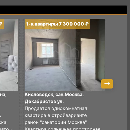
₽
1-к квартиры 7 300 000 ₽
1-к кв
на,
Кисловодск, сан.Москва,
Кислово
Декабристов ул.
Октября
Продается однокомнатная
Продае
в
квартира в стройварианте
квартир
ска
район "санаторий Москва"
удобном
ято -
Квартира солнечная просторная
дома в 