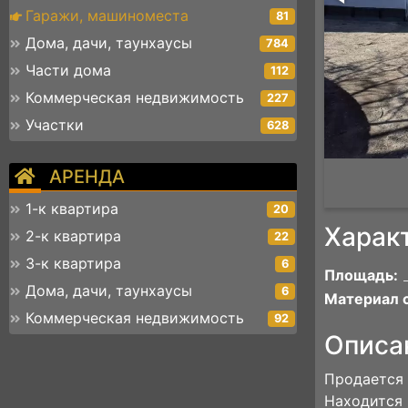
Гаражи, машиноместа
81
Дома, дачи, таунхаусы
784
Части дома
112
Коммерческая недвижимость
227
Участки
628
АРЕНДА
1-к квартира
20
Харак
2-к квартира
22
3-к квартира
6
Площадь:
Дома, дачи, таунхаусы
6
Материал с
Коммерческая недвижимость
92
Описа
Продается 
Находится 