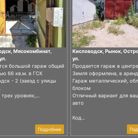
одск, Мясокомбинат,
Кисловодск, Рынок, Остр
ул.
ул.
тся большой гараж общей
Продается гараж в центр
ю 66 кв.м. в ГСК
Земля оформлена, в арен
дск - 2 (заезд с улицы
Гараж металлический, об
.
блоком
 трех уровнях,...
Отличный вариант для ва
авто
Код...
Подробнее
Под