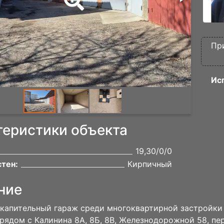
Пр
Ис
теристики объекта
19,30/0/0
тен:
Кирпичный
ние
капительный гараж среди многоквартирной застройки
рядом с Калинина 8А, 8Б, 8В, Железнодорожной 58, п