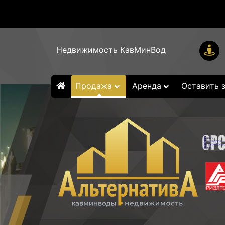
Недвижимость КавМинВод
Продажа
Аренда
Оставить 