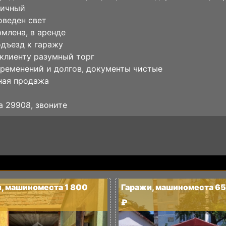
пичный
оведен свет
млена, в аренде
дъезд к гаражу
клиенту разумный торг
ременений и долгов, документы чистые
ная продажа
а 29908, звоните
, машиноместа 1 800
Гаражи, машиноместа 6
₽