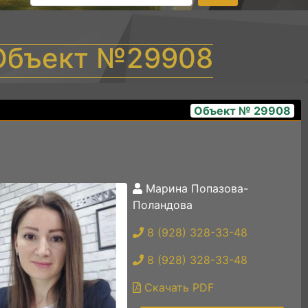
 Объект №29908
Объект № 29908
Марина Попазова-
bip image 2026-03-12 pmt 13.59.44
Поландова
8 (928) 328-33-48
8 (928) 328-33-48
Скачать PDF