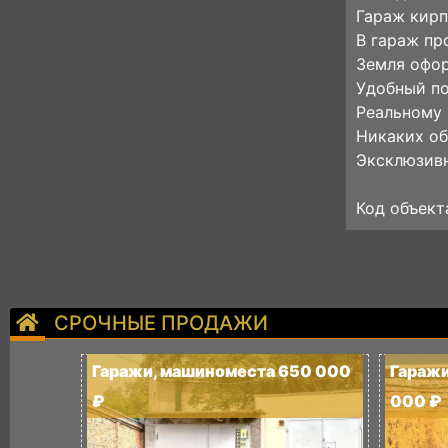
Гараж кир
В гараж пр
Земля офор
Удобный по
Реальному 
Никаких об
Эксклюзив
Код объект
СРОЧНЫЕ ПРОДАЖИ
Гаражи, машиноместа 650 000
Гаражи
₽
000 ₽