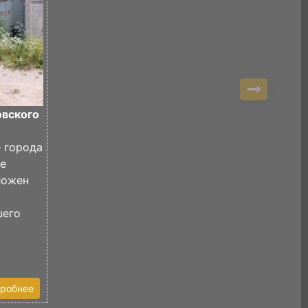
овского
е города
де
ложен
шего
робнее