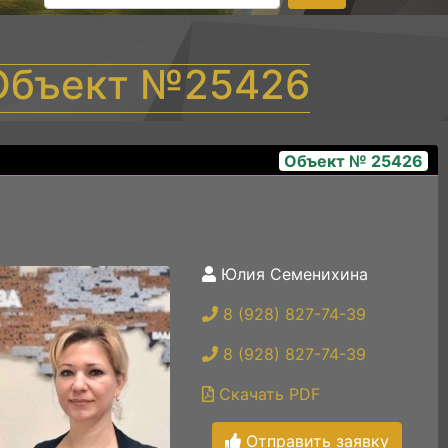
 Объект №25426
Объект № 25426
Юлия Семенихина
3
8 (928) 827-74-39
8 (928) 827-74-39
Скачать PDF
Отправить заявку