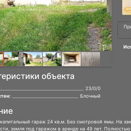
Пр
Ис
теристики объекта
23/0/0
тен:
Блочный
ние
капитальный гараж 24 кв.м. Без смотровой ямы. На за
сти, земля под гаражом в аренде на 49 лет. Полность