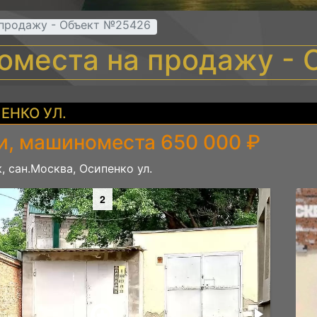
 продажу - Объект №25426
оместа на продажу -
ЕНКО УЛ.
и, машиноместа 650 000 ₽
, сан.Москва, Осипенко ул.
2