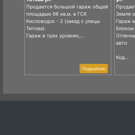
Продается большой гараж общей
Продает
площадью 66 кв.м. в ГСК
Земля о
Кисловодск - 2 (заезд с улицы
Гараж 
Титова).
блоком
Гараж в трех уровнях,...
Отличны
авто
Код...
Подробнее