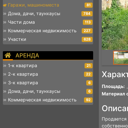
Гаражи, машиноместа
81
Дома, дачи, таунхаусы
784
Части дома
113
Коммерческая недвижимость
227
Участки
628
АРЕНДА
1-к квартира
21
Харак
2-к квартира
22
3-к квартира
6
Площадь:
Дома, дачи, таунхаусы
6
Материал с
Коммерческая недвижимость
92
Описа
Продается 
собственно