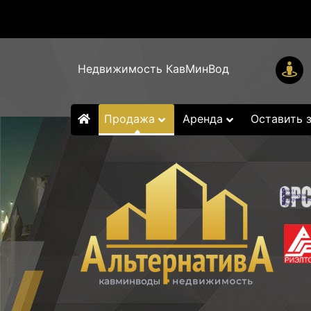
Недвижимость КавМинВод
Продажа
Аренда
Оставить 