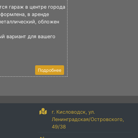
ся гараж в центре города
формлена, в аренде
металлический, обложен
й вариант для вашего
Подробнее
г. Кисловодск, ул.
Ленинградская/Островского,
49/38