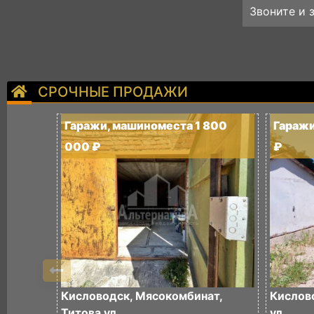
Звоните и 
СРОЧНЫЕ ПРОДАЖИ
Гаражи, машиноместа 1 800
Гаражи
000 ₽
₽
Кисловодск, Мясокомбинат,
Кислово
Титова ул.
ул.