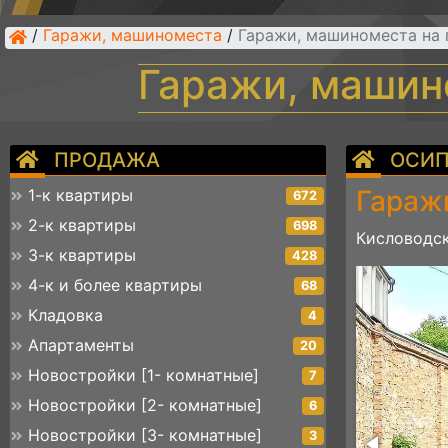
/
Гаражи, машиноместа
/
Гаражи, машиноместа на
Гаражи, машин
ПРОДАЖА
ОСИП
Гараж
1-к квартиры
672
2-к квартиры
698
Кисловодск
3-к квартиры
428
1
4-к и более квартиры
68
Кладовка
4
Апартаменты
20
Новостройки [1- комнатные]
7
Новостройки [2- комнатные]
6
Новостройки [3- комнатные]
3