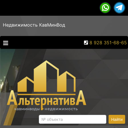
Недвижимость КавМинВод
8 928 351-68-65
Найти