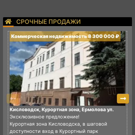
СРОЧНЫЕ ПРОДАЖИ
Коммерческая недвижимость 8 300 000 ₽
К
Кисловодск, Курортная зона, Ермолова ул.
К
Эксклюзивное предложение!
Курортная зона Кисловодска, в шаговой
К
доступности вход в Курортный парк
В