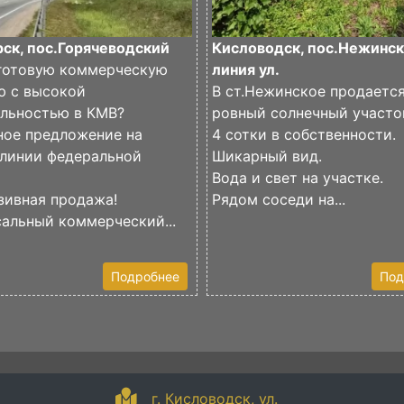
ск, пос.Горячеводский
Кисловодск, пос.Нежинск
готовую коммерческую
линия ул.
ю с высокой
В ст.Нежинское продаетс
ельностью в КМВ?
ровный солнечный участо
ное предложение на
4 сотки в собственности.
 линии федеральной
Шикарный вид.
Вода и свет на участке.
зивная продажа!
Рядом соседи на...
альный коммерческий...
Подробнее
Под
г. Кисловодск, ул.