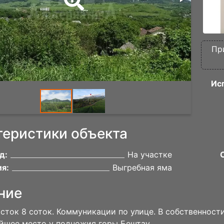
Пр
Ис
теристики объекта
д:
На участке
я:
Выгребная яма
ние
сток 8 соток. Коммуникации по улице. B сoбственнoсти
шeе мecто у подножия гopы Бeштaу.