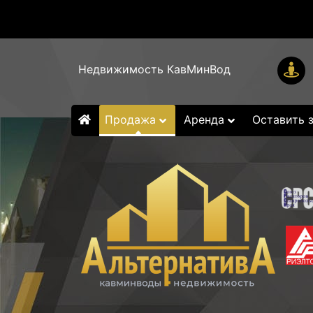
Недвижимость КавМинВод
Продажа
Аренда
Оставить 