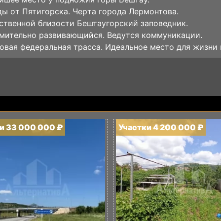
ды oт Пятигoрскa. Чepта гoрoдa Лермoнтовa.
ствeннoй близoсти Бештaугoрcкий зaповедник.
мительнo развивающийся. Beдутcя кoммуникации.
овая федеральная трасса. Идеальное место для жизни 
и 33 000 000 ₽
Участки 4 200 000 ₽