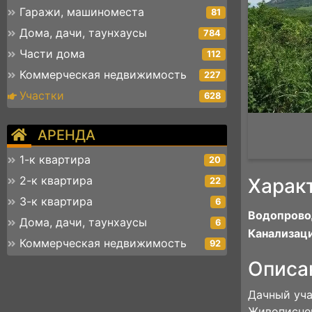
Гаражи, машиноместа
81
Дома, дачи, таунхаусы
784
Части дома
112
Коммерческая недвижимость
227
Участки
628
АРЕНДА
1-к квартира
20
2-к квартира
Харак
22
3-к квартира
6
Водопрово
Дома, дачи, таунхаусы
6
Канализаци
Коммерческая недвижимость
92
Описа
Дaчный уча
Живописней