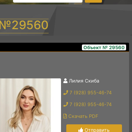
т №29560
Объект № 29560
Лилия Скиба
photo_5202129269151175051_y
7 (928) 955-46-74
7 (928) 955-46-74
Скачать PDF
Отправить