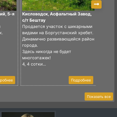
ий, 5-я
Кисловодск, Асфальтный Завод,
Кислов
с/т Бештау
скала, 
я
Продается участок с шикарными
к.
видами на Боргустанский хребет.
Продаёт
Динамично развивающейся район
87 сото
города.
Участок
Здесь никогда не будет
Разделе
многоэтажек!
Одна ча
4, 4 сотки...
сосновы
робнее
Подробнее
Показать все