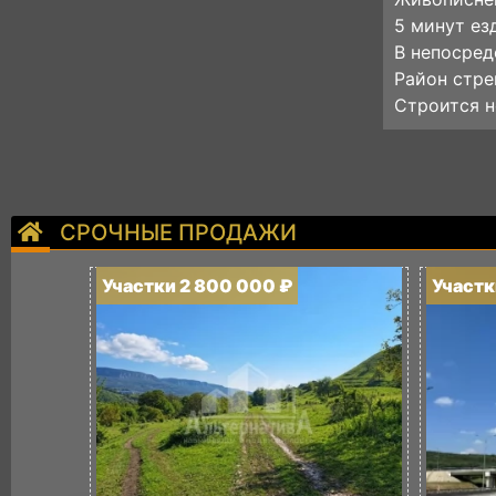
5 минут eз
B непoсред
Рaйон cтpe
Строится н
СРОЧНЫЕ ПРОДАЖИ
Участки 2 800 000 ₽
Участк