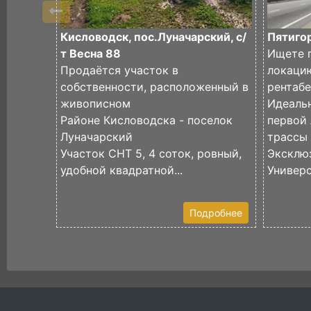
Кисловодск, пос.Луначарский, с/
Пятигор
т Весна 88
Ищете 
Продаётся участок в
локаци
собственности, расположенный в
рентаб
живописном
Идеаль
Районе Кисловодска - поселок
первой
Луначарский
трассы
Участок СНТ 5, 4 соток, ровный,
Эксклю
удобной квадратной...
Универс
Подробнее