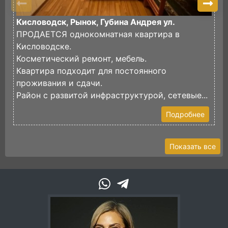
Кисловодск, Рынок, Губина Андрея ул.
К
ПРОДАЕТСЯ однокомнатная квартира в
П
Кисловодске.
В
Косметический ремонт, мебель.
В
Квартира подходит для постоянного
к
проживания и сдачи.
У
Район с развитой инфраструктурой, сетевые...
В.
Подробнее
Показать все