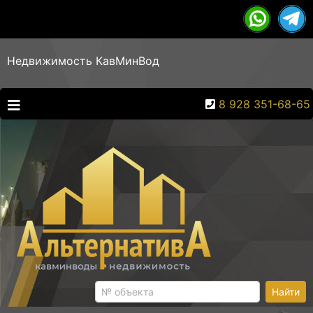
Недвижимость КавМинВод
8 928 351-68-65
Найти