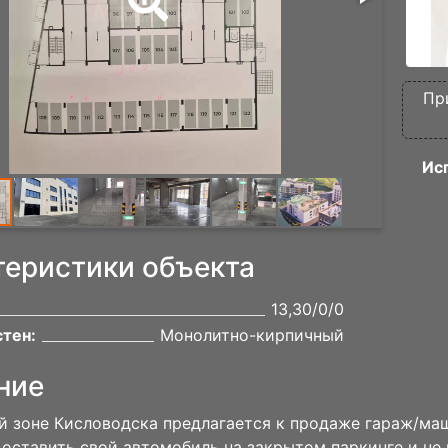
Пр
Ис
теристики объекта
13,30/0/0
тен:
Монолитно-кирпичный
ние
й зоне Кисловодска предлагается к продаже гараж/ма
оставить свой автомобиль на закрытом паркинге и не п