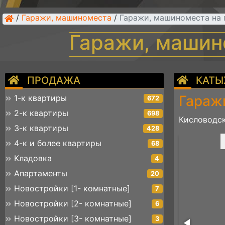
/
Гаражи, машиноместа
/
Гаражи, машиноместа на
Гаражи, машин
ПРОДАЖА
КАТЫ
Гараж
1-к квартиры
672
2-к квартиры
698
Кисловодск
3-к квартиры
428
tsapp image 2025-12-01 at 11.56.24 (2)
4-к и более квартиры
68
Кладовка
4
Апартаменты
20
Новостройки [1- комнатные]
7
Новостройки [2- комнатные]
6
Новостройки [3- комнатные]
3