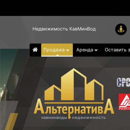
Недвижимость КавМинВод
Продажа
Аренда
Оставить 