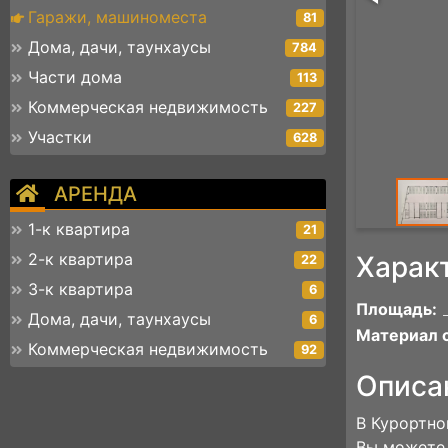
Гаражи, машиноместа
81
Дома, дачи, таунхаусы
784
Части дома
113
Коммерческая недвижимость
227
Участки
628
АРЕНДА
1-к квартира
21
2-к квартира
Харак
22
3-к квартира
6
Площадь:
Дома, дачи, таунхаусы
6
Материал с
Коммерческая недвижимость
92
Описа
В Курортно
Вы можете 