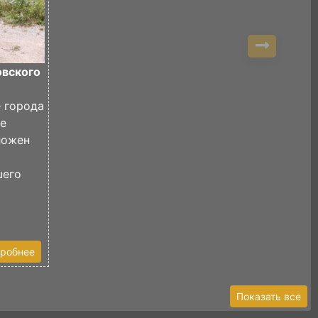
овского
е города
де
ложен
шего
робнее
Показать все