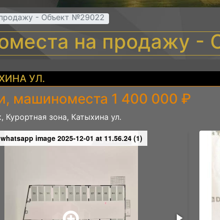
 продажу - Объект №29022
оместа на продажу -
ХИНА УЛ.
и, машиноместа 1 400 000 ₽
, Курортная зона, Катыхина ул.
whatsapp image 2025-12-01 at 11.56.24 (1)