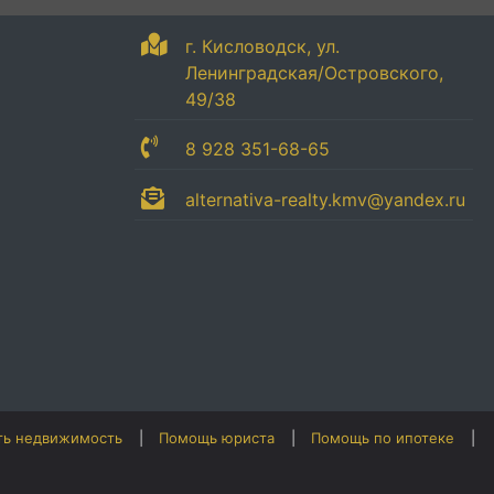
г. Кисловодск, ул.
Ленинградская/Островского,
49/38
8 928 351-68-65
alternativa-realty.kmv@yandex.ru
ть недвижимость
Помощь юриста
Помощь по ипотеке