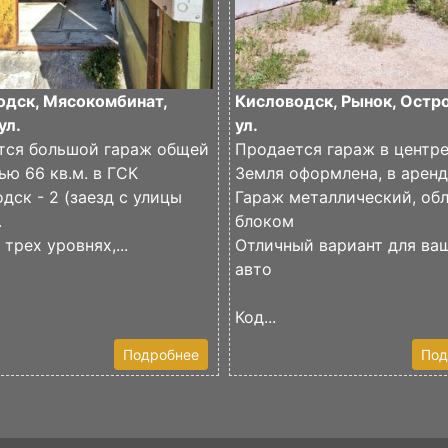
одск, Мясокомбинат,
Кисловодск, Рынок, Остр
ул.
ул.
тся большой гараж общей
Продается гараж в центр
ю 66 кв.м. в ГСК
Земля оформлена, в арен
дск - 2 (заезд с улицы
Гараж металлический, об
.
блоком
 трех уровнях,...
Отличный вариант для ва
авто
Код...
Подробнее
Под