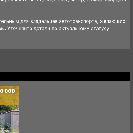
тельным для владельцев автотранспорта, желающих
ы. Уточняйте детали по актуальному статусу
50 000