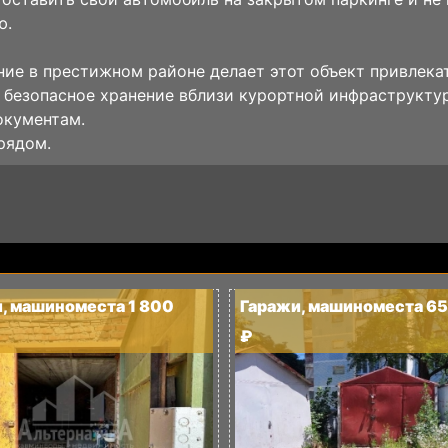
ю.
ие в престижном районе делает этот объект привлека
 безопасное хранение вблизи курортной инфраструктур
окументам.
рядом.
, машиноместа 1 800
Гаражи, машиноместа 6
₽