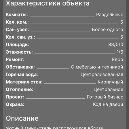
Характеристики объекта
Комнаты:
Раздельные
Кол. ком.:
5
Сан. узел:
Более одного
Кол. сан. уз.:
5
Площадь:
88/0/0
Этажность:
1/6
Ремонт:
Евро
Обстановка:
С мебелью и техникой
Горячая вода:
Централизованная
Материал стен:
Кирпичный
Отопление:
Центральное
Проект:
Готовый бизнес
Охрана:
Код на двери
Описание
Уютный мини-отель расположился вблизи