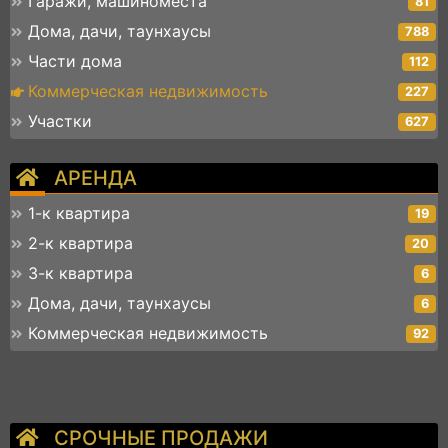
Гаражи, машиноместа
81
Дома, дачи, таунхаусы
788
Части дома
112
Коммерческая недвижимость
227
Участки
627
АРЕНДА
1-к квартира
19
2-к квартира
20
3-к квартира
6
Дома, дачи, таунхаусы
6
Коммерческая недвижимость
92
СРОЧНЫЕ ПРОДАЖИ