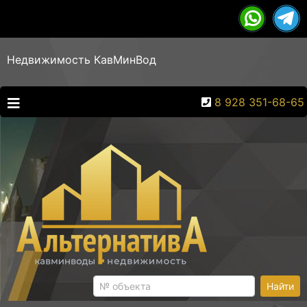
Недвижимость КавМинВод
8 928 351-68-65
Найти