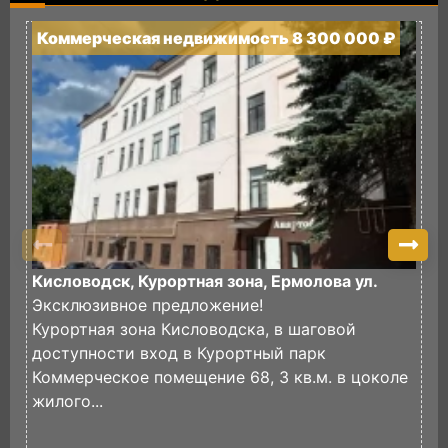
Коммерческая недвижимость 8 300 000 ₽
К
Кисловодск, Курортная зона, Ермолова ул.
К
Эксклюзивное предложение!
Курортная зона Кисловодска, в шаговой
К
доступности вход в Курортный парк
В
Коммерческое помещение 68, 3 кв.м. в цоколе
(
жилого...
И
Э