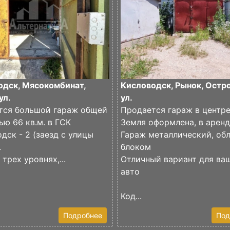
одск, Мясокомбинат,
Кисловодск, Рынок, Остр
ул.
ул.
тся большой гараж общей
Продается гараж в центр
ю 66 кв.м. в ГСК
Земля оформлена, в арен
дск - 2 (заезд с улицы
Гараж металлический, об
.
блоком
 трех уровнях,...
Отличный вариант для ва
авто
Код...
Подробнее
Под