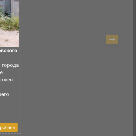
овского
е города
де
ложен
шего
робнее