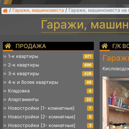
/
Гаражи, машиноместа
/
Гаражи, машиноместа на 
Гаражи, машин
ПРОДАЖА
Г/К 
Гараж
1-к квартиры
671
2-к квартиры
696
Кисловодск
3-к квартиры
428
дорога к г/к
4-к и более квартиры
68
Кладовка
4
Апартаменты
20
Новостройки [1- комнатные]
7
Новостройки [2- комнатные]
6
Новостройки [3- комнатные]
3