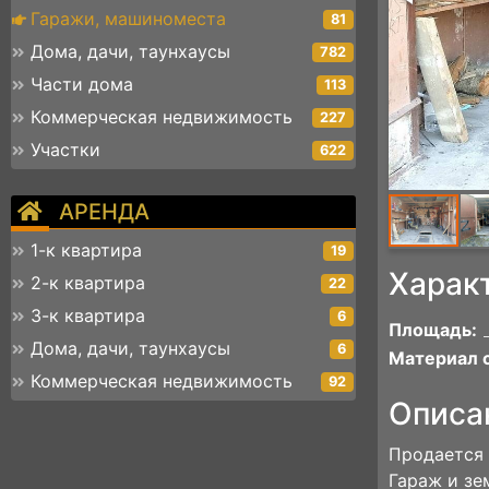
Гаражи, машиноместа
81
Дома, дачи, таунхаусы
782
Части дома
113
Коммерческая недвижимость
227
Участки
622
АРЕНДА
1-к квартира
19
Харак
2-к квартира
22
3-к квартира
6
Площадь:
Дома, дачи, таунхаусы
6
Материал с
Коммерческая недвижимость
92
Описа
Продается 
Гараж и зе