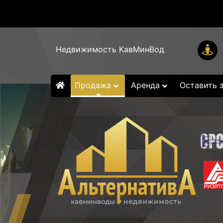
Недвижимость КавМинВод
Продажа
Аренда
Оставить 