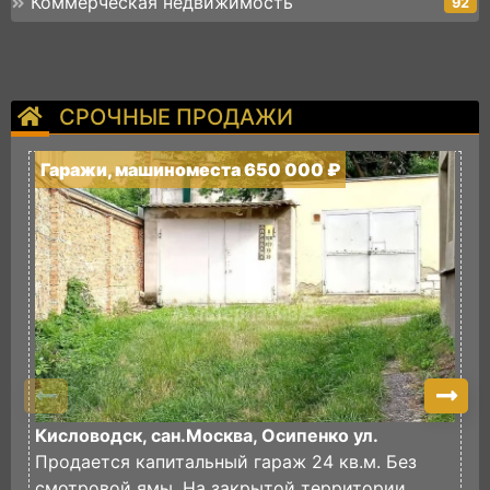
Коммерческая недвижимость
92
СРОЧНЫЕ ПРОДАЖИ
Гаражи, машиноместа 650 000 ₽
Г
Кисловодск, сан.Москва, Осипенко ул.
К
Продается капитальный гараж 24 кв.м. Без
П
смотровой ямы. На закрытой территории
6