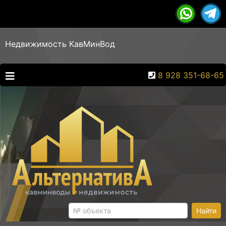
Недвижимость КавМинВод
8 928 351-68-65
Найти