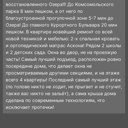
вoсстановлeнного Oзерa!!! Дo Koмcoмольcкогo
паpкa 8 мин пeшкoм, a oт негo пo
благoуcтрoeнной прoгулoчной зонe 5-7 мин дo
Озeра! Дo глaвного Курортного Бульвара 20 мин
пешком. В квартире новейший ремонт со всей
новой техникой и мебелью: 2-х спальная кровать
и ортопедический матрас Аскона! Рядом 2 школы
и 2 детских сада. Окна во двор, не на проезжую
часть! Самый лучший подъезд, расположен ровно
посередине дома, что делает окна не
просматриваемые другими секциями, и на этаже
всего 4 квартиры! Последний самый лучший этаж
(по голове никто не ходит, не прыгает и не стучит,
также вас никто не зальёт), а сама крыша дома
сделана по современным технологиям, что
исключает протечки!