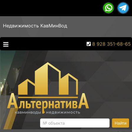
Недвижимость КавМинВод
8 928 351-68-65
Найти