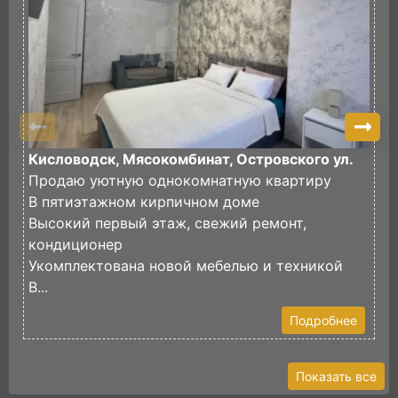
Кисловодск, Мясокомбинат, Островского ул.
К
Продаю уютную однокомнатную квартиру
П
В пятиэтажном кирпичном доме
К
Высокий первый этаж, свежий ремонт,
В
кондиционер
с
Укомплектована новой мебелью и техникой
М
В...
Подробнее
Показать все