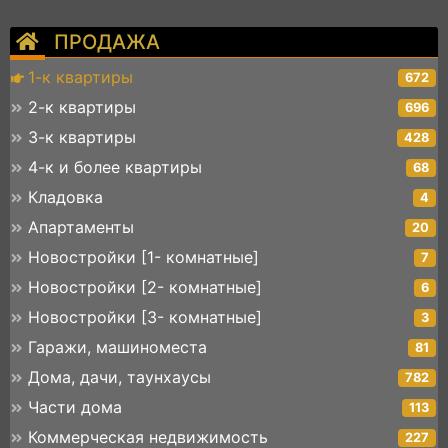
ПРОДАЖА
1-к квартиры
672
2-к квартиры
696
3-к квартиры
428
4-к и более квартиры
68
Кладовка
4
Апартаменты
20
Новостройки [1- комнатные]
7
Новостройки [2- комнатные]
6
Новостройки [3- комнатные]
3
Гаражи, машиноместа
81
Дома, дачи, таунхаусы
782
Части дома
113
Коммерческая недвижимость
227