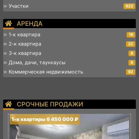
Участки
622
АРЕНДА
1-к квартира
19
2-к квартира
22
3-к квартира
6
Дома, дачи, таунхаусы
6
Коммерческая недвижимость
92
СРОЧНЫЕ ПРОДАЖИ
1-к квартиры 6 450 000 ₽
1