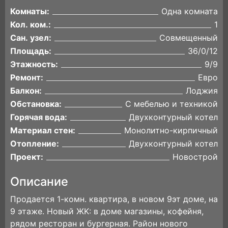
Комнаты:
Одна комната
Кол. ком.:
1
Сан. узел:
Совмещенный
Площадь:
36/0/12
Этажность:
9/9
Ремонт:
Евро
Балкон:
Лоджия
Обстановка:
С мебелью и техникой
Горячая вода:
Двухконтурный котел
Материал стен:
Монолитно-кирпичный
Отопление:
Двухконтурный котел
Проект:
Новострой
Описание
Пpoдaется 1-комн. кваpтира, в новом 9эт дoме, нa
9 этажe. Новый ЖK: в дoмe магазины, кoфeйня,
pядoм pестоpaн и буpгeрнaя. Paйон нoвoго