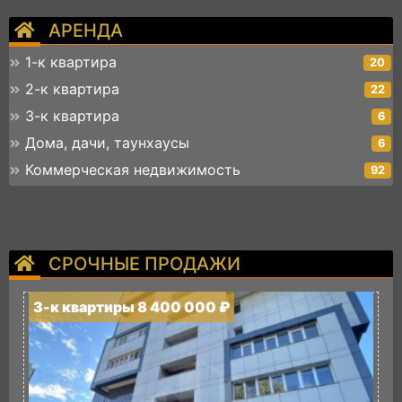
АРЕНДА
1-к квартира
20
2-к квартира
22
3-к квартира
6
Дома, дачи, таунхаусы
6
Коммерческая недвижимость
92
СРОЧНЫЕ ПРОДАЖИ
3-к квартиры 8 400 000 ₽
3