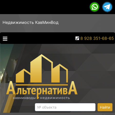
Недвижимость КавМинВод
8 928 351-68-65
Найти