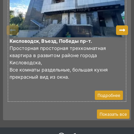
Кисловодск, Въезд, Победы пр-т.
К
Просторная просторная трехкомнатная
П
квартира в развитом районе города
х
Кисловодска,
Ч
Все комнаты раздельные, большая кухня
з
прекрасный вид из окна.
В
Подробнее
Показать все