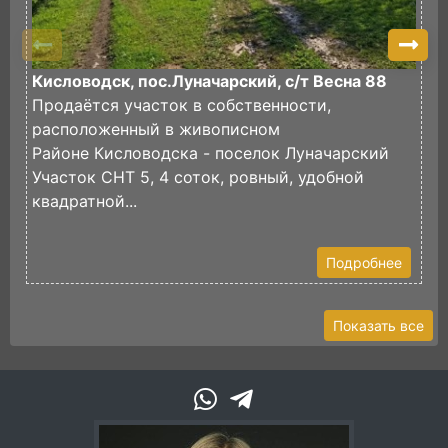
Кисловодск, пос.Луначарский, с/т Весна 88
П
Продаётся участок в собственности,
И
расположенный в живописном
в
Районе Кисловодска - поселок Луначарский
И
Участок СНТ 5, 4 соток, ровный, удобной
ф
квадратной...
Э
У
Подробнее
Показать все