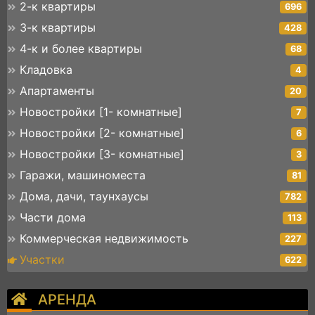
2-к квартиры
696
3-к квартиры
428
4-к и более квартиры
68
Кладовка
4
Апартаменты
20
Новостройки [1- комнатные]
7
Новостройки [2- комнатные]
6
Новостройки [3- комнатные]
3
Гаражи, машиноместа
81
Дома, дачи, таунхаусы
782
Части дома
113
Коммерческая недвижимость
227
Участки
622
АРЕНДА