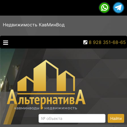
Недвижимость КавМинВод
8 928 351-68-65
Найти