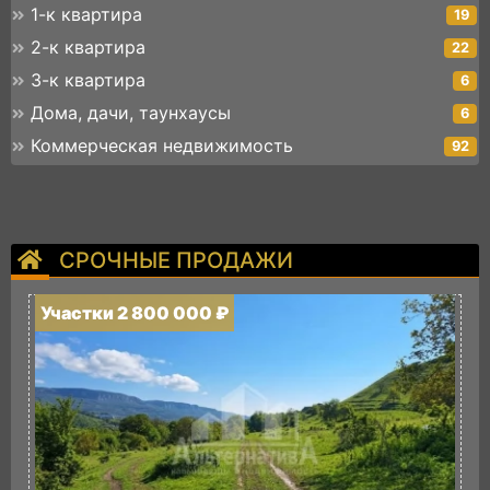
1-к квартира
19
2-к квартира
22
3-к квартира
6
Дома, дачи, таунхаусы
6
Коммерческая недвижимость
92
СРОЧНЫЕ ПРОДАЖИ
Участки 2 800 000 ₽
У