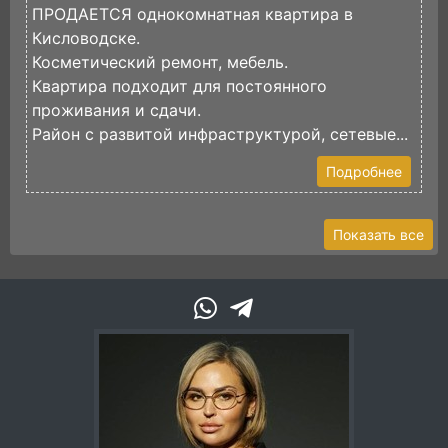
ПРОДАЕТСЯ однокомнатная квартира в
П
Кисловодске.
В
Косметический ремонт, мебель.
В
Квартира подходит для постоянного
к
проживания и сдачи.
У
Район с развитой инфраструктурой, сетевые...
В.
Подробнее
Показать все