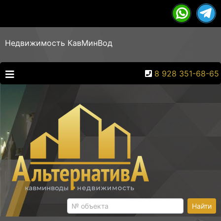
Недвижимость КавМинВод
8 928 351-68-65
Найти