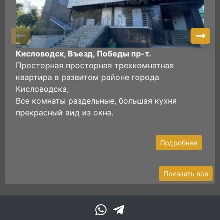
Кисловодск, Въезд, Победы пр-т.
К
Просторная просторная трехкомнатная
П
квартира в развитом районе города
х
Кисловодска,
Ч
Все комнаты раздельные, большая кухня
з
прекрасный вид из окна.
В
Подробнее
Показать все