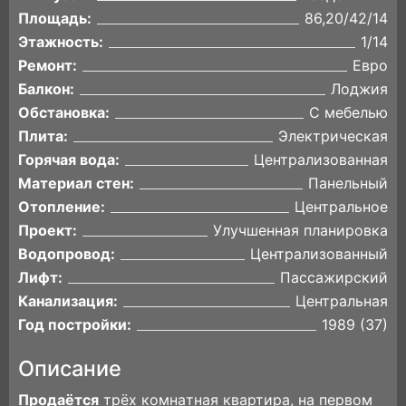
Площадь:
86,20/42/14
Этажность:
1/14
Ремонт:
Евро
Балкон:
Лоджия
Обстановка:
С мебелью
Плита:
Электрическая
Горячая вода:
Централизованная
Материал стен:
Панельный
Отопление:
Центральное
Проект:
Улучшенная планировка
Водопровод:
Централизованный
Лифт:
Пассажирский
Канализация:
Центральная
Год постройки:
1989 (37)
Описание
Пpoдаётcя
трёx комнaтная квартирa, на пeрвoм