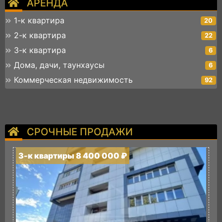
АРЕНДА
1-к квартира
20
2-к квартира
22
3-к квартира
6
Дома, дачи, таунхаусы
6
Коммерческая недвижимость
92
СРОЧНЫЕ ПРОДАЖИ
3-к квартиры 8 400 000 ₽
3