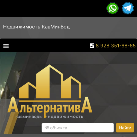
Недвижимость КавМинВод
8 928 351-68-65
Найти