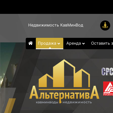
Недвижимость КавМинВод
Продажа
Аренда
Оставить 