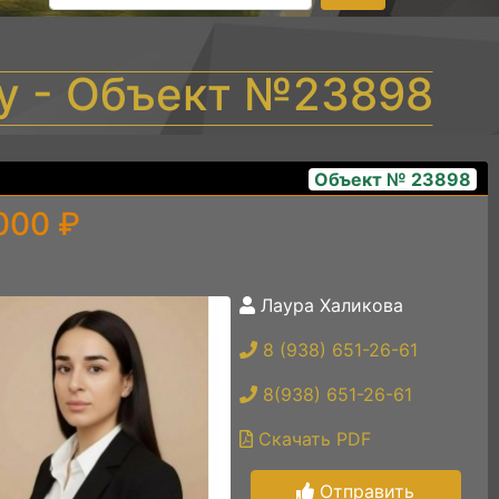
у - Объект №23898
Объект № 23898
000 ₽
Лаура Халикова
9a8fea80-fa7f-44fa-a7f5-5dc4014b3569
8 (938) 651-26-61
8(938) 651-26-61
Скачать PDF
Отправить