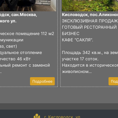
дск, сан.Москва,
Кисловодск, пос.Аликоно
ого ул.
ЭКСКЛЮЗИВНАЯ ПРОДАЖ
ГОТОВЫЙ РЕСТОРАННЫЙ
ческое помещение 112 м2
БИЗНЕС
ммуникации
КАФЕ "САКЛЯ".
аз, свет)
дуальное отопление
Площадь 342 кв.м., на зе
чество 46 кВт
участке 17 соток.
льный ремонт с заменой
Находится в историческо
.
живописном...
Подробнее
Под
г. Кисловодск, ул.