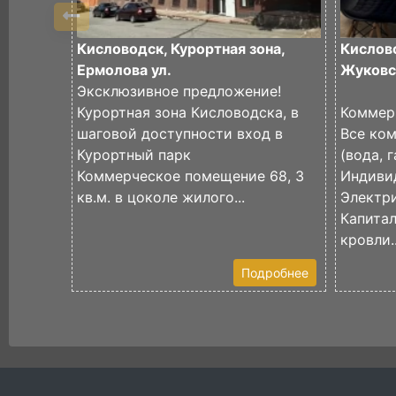
Кисловодск, Курортная зона,
Кислово
Ермолова ул.
Жуковск
Эксклюзивное предложение!
Курортная зона Кисловодска, в
Коммер
шаговой доступности вход в
Все ко
Курортный парк
(вода, г
Коммерческое помещение 68, 3
Индиви
кв.м. в цоколе жилого...
Электри
Капита
кровли..
Подробнее