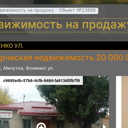
вижимость на продажу - Объект №23898
вижимость на продаж
НКО УЛ.
рческая недвижимость 20 000 
, Минутка, Фоменко ул.
c9695a4b-57b8-4cfb-9484-fa913d0fb7f6