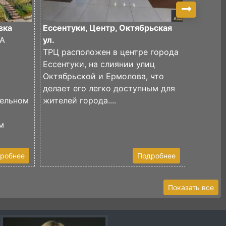
вка
Ессентуки, Центр, Октябрьская
Кислово
А
ул.
Ленина 
ТРЦ расположен в центре города
ЭКСКЛ
Ессентуки, на слиянии улиц
Гостини
Октябрьской и Ермолова, что
парково
делает его легко доступным для
Первое 
мельном
жителей города....
5 номер
Хаммам,
м
Второе 
робнее
Подробнее
Показать все