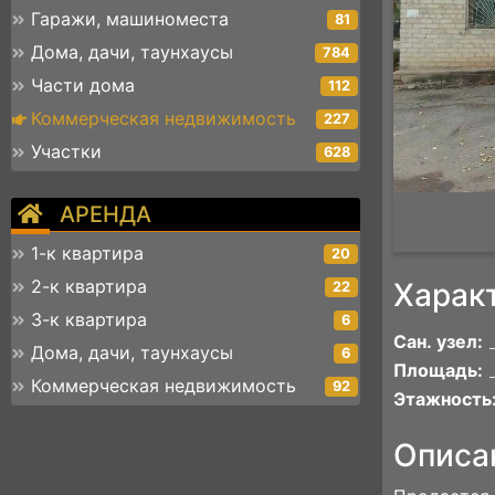
Гаражи, машиноместа
81
Дома, дачи, таунхаусы
784
Части дома
112
Коммерческая недвижимость
227
Участки
628
АРЕНДА
1-к квартира
20
2-к квартира
Харак
22
3-к квартира
6
Сан. узел:
Дома, дачи, таунхаусы
6
Площадь:
Коммерческая недвижимость
92
Этажность
Описа