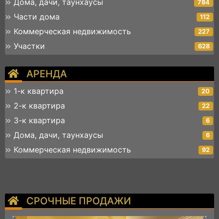
Дома, дачи, таунхаусы
784
Части дома
112
Коммерческая недвижимость
227
Участки
628
АРЕНДА
1-к квартира
20
2-к квартира
22
3-к квартира
6
Дома, дачи, таунхаусы
6
Коммерческая недвижимость
92
СРОЧНЫЕ ПРОДАЖИ