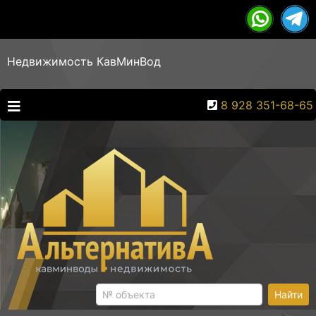
Недвижимость КавМинВод
8 928 351-68-65
Найти