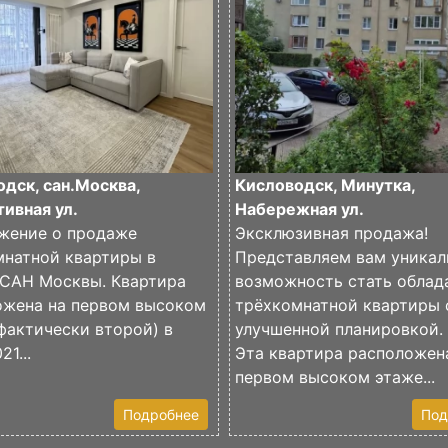
дск, сан.Москва,
Кисловодск, Минутка,
ивная ул.
Набережная ул.
жение о продаже
Эксклюзивная продажа!
мнатной квартиры в
Представляем вам уника
 САН Москвы. Квартира
возможность стать облад
ожена на первом высоком
трёхкомнатной квартиры 
фактически второй) в
улучшенной планировкой.
1...
Эта квартира расположен
первом высоком этаже...
Подробнее
Под