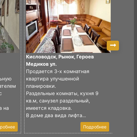
Кисловодск, Рынок, Героев
Кислово
Медиков ул.
т.
Продается 3-х комнатная
Просто
льную
квартира улучшенной
трехком
ателем
планировки.
развито
с
Раздельные комнаты, кухня 9
Кислово
кв.м, санузел раздельный,
Все ком
а на
имеется кладовка.
большая
В доме два вида лифта...
прекрас
робнее
Подробнее