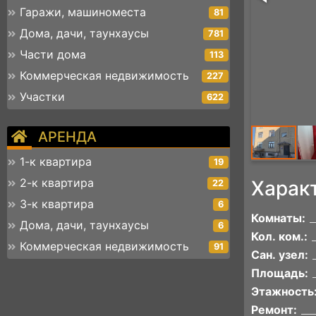
Гаражи, машиноместа
81
Дома, дачи, таунхаусы
781
Части дома
113
Коммерческая недвижимость
227
Участки
622
АРЕНДА
1-к квартира
19
2-к квартира
Харак
22
3-к квартира
6
Комнаты:
Дома, дачи, таунхаусы
6
Кол. ком.:
Коммерческая недвижимость
91
Сан. узел:
Площадь:
Этажность
Ремонт: