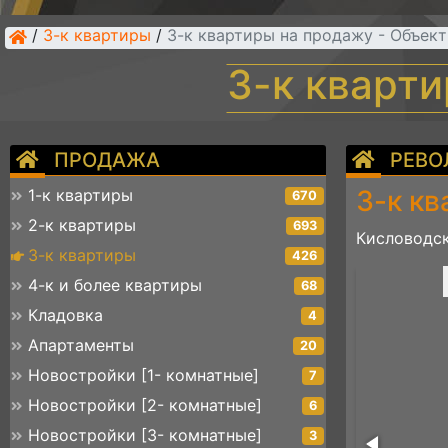
/
3-к квартиры
/
3-к квартиры на продажу - Объек
3-к кварт
ПРОДАЖА
РЕВО
3-к кв
1-к квартиры
670
2-к квартиры
693
Кисловодск
3-к квартиры
426
027b8e-65e6-4800-9635-2a08d05e4e51
4-к и более квартиры
68
Кладовка
4
Апартаменты
20
Новостройки [1- комнатные]
7
Новостройки [2- комнатные]
6
Новостройки [3- комнатные]
3