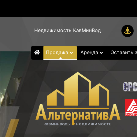
Недвижимость КавМинВод
Продажа
Аренда
Оставить 