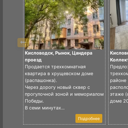
Кисловодск, Рынок, Цандера
Кислово
проезд
Коллект
Продается трехкомнатная
Предло
квартира в хрущевском доме
трехко
(распашонка).
районе
Через дорогу новый сквер с
распол
прогулочной зоной и мемориалом
этаже (
Победы.
доме 202
В семи минутах...
Подробнее