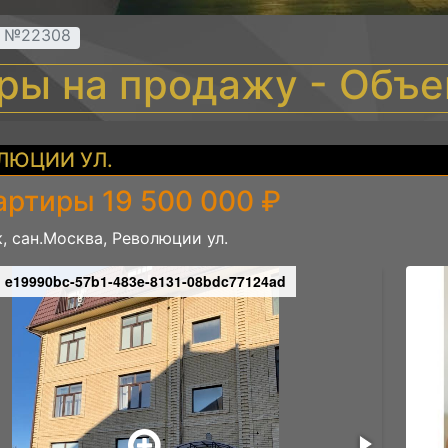
т №22308
иры на продажу - Объ
ЛЮЦИИ УЛ.
артиры 19 500 000 ₽
, сан.Москва, Революции ул.
e19990bc-57b1-483e-8131-08bdc77124ad