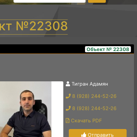
ект №22308
Объект № 22308
Тигран Адамян
3ae63f44-151f-4406-bcd2-95effaf28cbf
8 (928) 244-52-26
8 (928) 244-52-26
Скачать PDF
Отправить