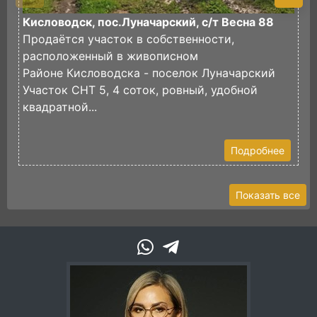
Кисловодск, пос.Луначарский, с/т Весна 88
П
Продаётся участок в собственности,
И
расположенный в живописном
в
Районе Кисловодска - поселок Луначарский
И
Участок СНТ 5, 4 соток, ровный, удобной
ф
квадратной...
Э
У
Подробнее
Показать все