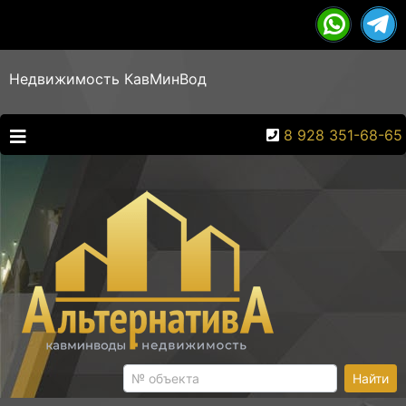
Недвижимость КавМинВод
8 928 351-68-65
Найти