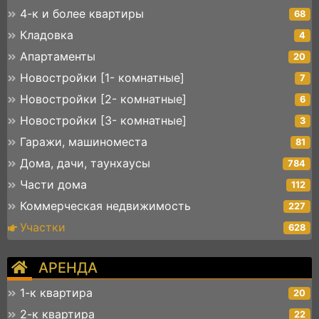
4-к и более квартиры
68
Кладовка
4
Апартаменты
20
Новостройки [1- комнатные]
7
Новостройки [2- комнатные]
6
Новостройки [3- комнатные]
3
Гаражи, машиноместа
81
Дома, дачи, таунхаусы
784
Части дома
112
Коммерческая недвижимость
227
Участки
628
АРЕНДА
1-к квартира
20
2-к квартира
22