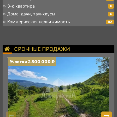
3-к квартира
6
Дома, дачи, таунхаусы
6
Коммерческая недвижимость
92
СРОЧНЫЕ ПРОДАЖИ
Участки 2 800 000 ₽
У