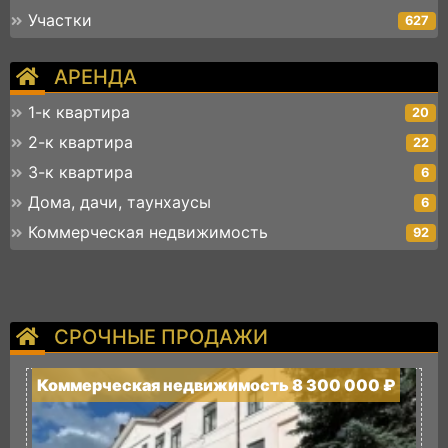
Участки
627
АРЕНДА
1-к квартира
20
2-к квартира
22
3-к квартира
6
Дома, дачи, таунхаусы
6
Коммерческая недвижимость
92
СРОЧНЫЕ ПРОДАЖИ
Коммерческая недвижимость 8 300 000 ₽
К