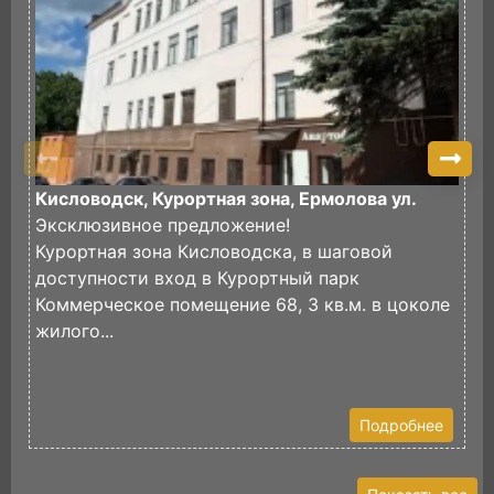
Кисловодск, Курортная зона, Ермолова ул.
К
Эксклюзивное предложение!
Курортная зона Кисловодска, в шаговой
К
доступности вход в Курортный парк
В
Коммерческое помещение 68, 3 кв.м. в цоколе
(
жилого...
И
Э
К
Подробнее