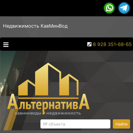
Недвижимость КавМинВод
8 928 351-68-65
Найти