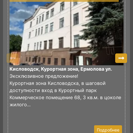
Кисловодск, Курортная зона, Ермолова ул.
К
Эксклюзивное предложение!
Курортная зона Кисловодска, в шаговой
К
доступности вход в Курортный парк
В
Коммерческое помещение 68, 3 кв.м. в цоколе
(
жилого...
И
Э
К
Подробнее