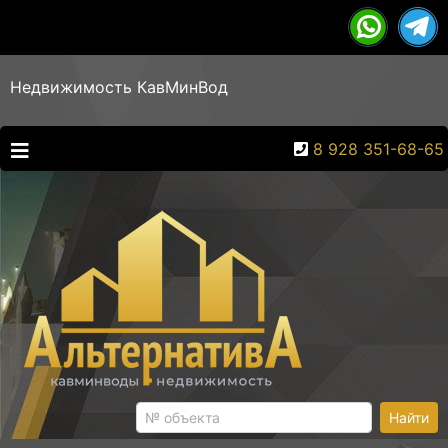
Недвижимость КавМинВод
8 928 351-68-65
Найти