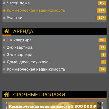
Части дома
112
Коммерческая недвижимость
227
Участки
627
АРЕНДА
1-к квартира
20
2-к квартира
22
3-к квартира
6
Дома, дачи, таунхаусы
6
Коммерческая недвижимость
92
СРОЧНЫЕ ПРОДАЖИ
Коммерческая недвижимость 8 300 000 ₽
К