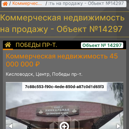
рческая недвижимость на продажу - Объект №14297
/
Коммерческая недвижимость
/
Коммерческая недвижимость
на продажу - Объект №14297
ПОБЕДЫ ПР-Т.
Объект № 14297
Коммерческая недвижимость 45
000 000 ₽
Кисловодск, Центр, Победы пр-т.
7c88c553-f90c-4ede-850d-a87c0d1d65f3