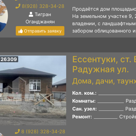
8(928) 328-34-28
Продаётся дом площадью 
Тигран
На земельном участке 9,
Оганджанян
владении, с ландшафтным
забором облицованного из
Отправить заявку
Ессентуки, ст.
 26309
Радужная ул.
Дома, дачи, таун
Кол. ком.:
Комнаты:
Раз
Сан. узел:
Раз
Ремонт:
Строй
8 (928) 328-34-28