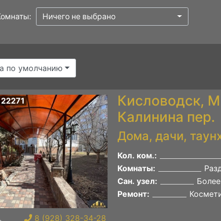
Комнаты:
Ничего не выбрано
а по умолчанию
Кисловодск, М
 22271
Калинина пер.
Дома, дачи, таун
Кол. ком.:
Комнаты:
Раз
Сан. узел:
Более
Ремонт:
Космет
8 (928) 328-34-28