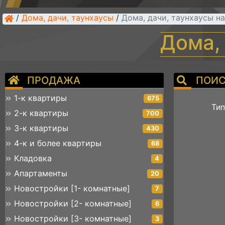
/
Дома, дачи, таунхаусы
/
Дома, дачи, таунхаусы н
Дома,
ПРОДАЖА
ПОИС
1-к квартиры
675
Тип
2-к квартиры
700
3-к квартиры
430
4-к и более квартиры
68
Кладовка
4
Апартаменты
20
Новостройки [1- комнатные]
7
Новостройки [2- комнатные]
6
Новостройки [3- комнатные]
3