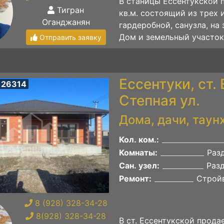
В станицы Ессентукской
Тигран
кв.м. состоящий из трех 
Оганджанян
гардеробной, санузла, на 
Дом и земельный участок.
Отправить заявку
Ессентуки, ст.
 26314
Степная ул.
Дома, дачи, таун
Кол. ком.:
Комнаты:
Раз
Сан. узел:
Раз
Ремонт:
Строй
8 (928) 328-34-28
8(928) 328-34-28
В ст. Ессентукской прод