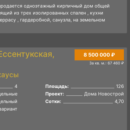
 продается одноэтажный кирпичный дом общей
ящий из трех изолированных спален , кухни
еррасу , гардеробной, санузла, на земельном
 Ессентукская,
8 500 000 ₽
За кв. м.: 67 460 ₽
хаусы
4
Площадь:
126
дельные
Проект:
Дома Новострой
дельный
Сотки:
4,70
вариант