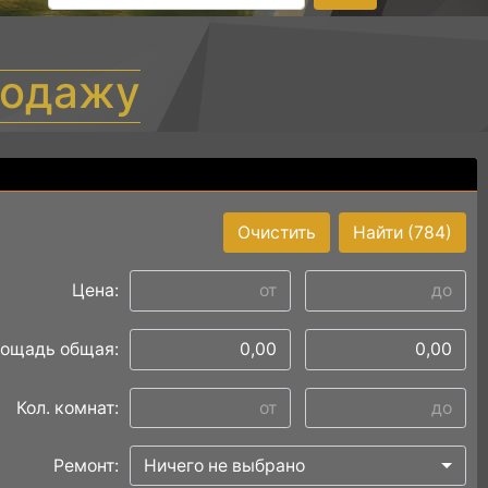
родажу
Очистить
Найти
(784)
Цена:
ощадь общая:
Кол. комнат:
Ремонт:
Ничего не выбрано