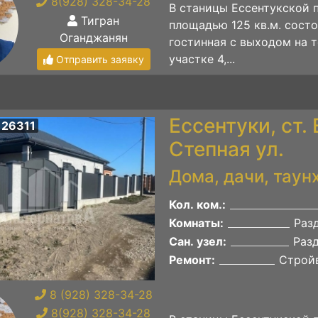
8(928) 328-34-28
В станицы Ессентукской
Тигран
площадью 125 кв.м. состо
Оганджанян
гостинная с выходом на т
участке 4,...
Отправить заявку
Ессентуки, ст.
 26311
Степная ул.
Дома, дачи, таун
Кол. ком.:
Комнаты:
Раз
Сан. узел:
Раз
Ремонт:
Строй
8 (928) 328-34-28
8(928) 328-34-28