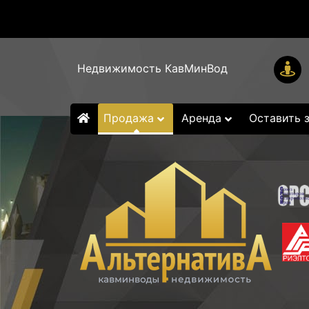
Недвижимость КавМинВод
Продажа
Аренда
Оставить 