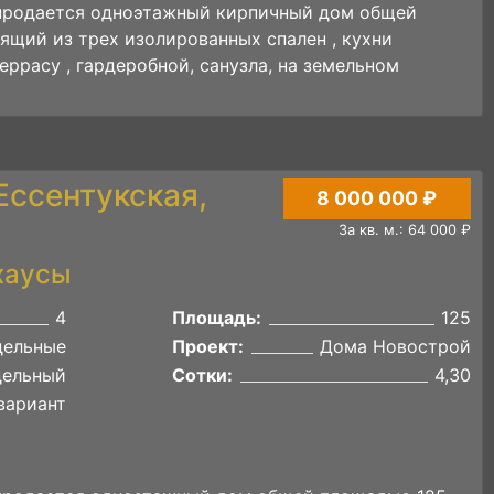
 продается одноэтажный кирпичный дом общей
ящий из трех изолированных спален , кухни
еррасу , гардеробной, санузла, на земельном
 Ессентукская,
8 000 000 ₽
За кв. м.: 64 000 ₽
хаусы
4
Площадь:
125
дельные
Проект:
Дома Новострой
дельный
Сотки:
4,30
вариант