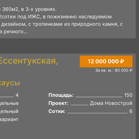
360м2, в 3-х уровнях.
 2сотки под ИЖС, в пожизненно наследуемом
 дизайном, с тропинками из природного камня, с
 речного...
 Ессентукская,
12 000 000 ₽
За кв. м.: 80 000 ₽
хаусы
4
Площадь:
150
дельные
Проект:
Дома Новострой
дельный
Сотки:
6
вариант