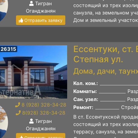
Тигран
состоящий из трех изолир
Оганджанян
санузла, на земельном уча
Дом и земельный участок 
Отправить заявку
Ессентуки, ст.
 26315
Степная ул.
Дома, дачи, таун
Кол. ком.:
Комнаты:
Раз
Сан. узел:
Раз
8 (928) 328-34-28
Ремонт:
Строй
8(928) 328-34-28
В ст. Ессентукской прод
Тигран
состоящий из трех изолир
Оганджанян
террасу, санузла, на земе
Отправить заявку