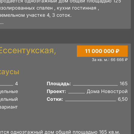
 продается одноэтажный дом общей площадью 125
изолированных спален , кухни гостинная ,
земельном участке 4, 3 соток.
..
 Ессентукская,
11 000 000 ₽
За кв. м.: 66 666 ₽
хаусы
4
Площадь:
165
дельные
Проект:
Дома Новострой
дельный
Сотки:
6,50
вариант
ается одноэтажный дом общей площадью 165 кв.м.