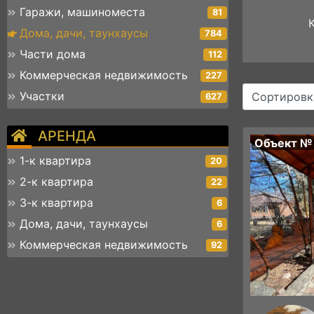
Гаражи, машиноместа
81
Дома, дачи, таунхаусы
784
Части дома
112
Коммерческая недвижимость
227
Участки
Сортировк
627
АРЕНДА
Объект №
1-к квартира
20
2-к квартира
22
3-к квартира
6
Дома, дачи, таунхаусы
6
Коммерческая недвижимость
92