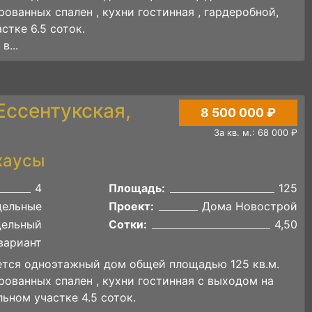
ованных спален , кухни гостинная , гардеробной,
стке 6.5 соток.
в...
 Ессентукская,
8 500 000 ₽
За кв. м.: 68 000 ₽
хаусы
4
Площадь:
125
дельные
Проект:
Дома Новострой
дельный
Сотки:
4,50
вариант
ается одноэтажный дом общей площадью 125 кв.м.
ованных спален , кухни гостинная с выходом на
льном участке 4.5 соток.