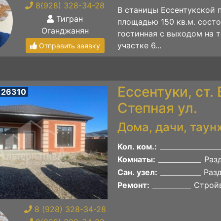
8(928) 328-34-28
В станицы Ессентукской
Тигран
площадью 150 кв.м. состо
Оганджанян
гостинная с выходом на т
участке 6...
Отправить заявку
Ессентуки, ст.
 26310
Степная ул.
Дома, дачи, таун
Кол. ком.:
Комнаты:
Раз
Сан. узел:
Раз
Ремонт:
Строй
8 (928) 328-34-28