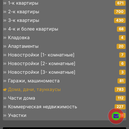
1-к квартиры
671
2-к квартиры
700
3-к квартиры
430
4-к и более квартиры
68
Кладовка
4
Апартаменты
20
Новостройки [1- комнатные]
7
Новостройки [2- комнатные]
6
Новостройки [3- комнатные]
3
Гаражи, машиноместа
81
Дома, дачи, таунхаусы
783
Части дома
112
Коммерческая недвижимость
227
Участки
628