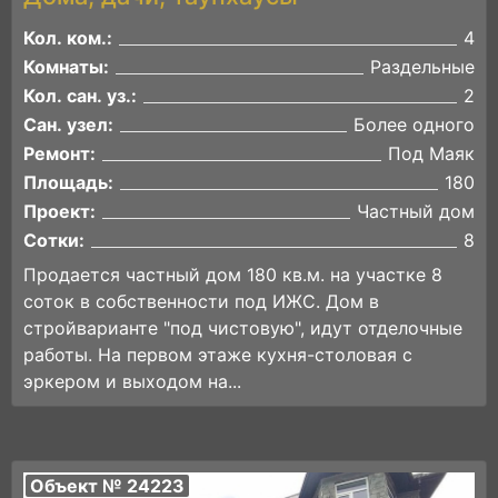
Кол. ком.:
4
Комнаты:
Раздельные
Кол. сан. уз.:
2
Сан. узел:
Более одного
Ремонт:
Под Маяк
Площадь:
180
Проект:
Частный дом
Сотки:
8
Продается частный дом 180 кв.м. на участке 8
соток в собственности под ИЖС. Дом в
стройварианте "под чистовую", идут отделочные
работы. На первом этаже кухня-столовая с
эркером и выходом на...
Объект № 24223