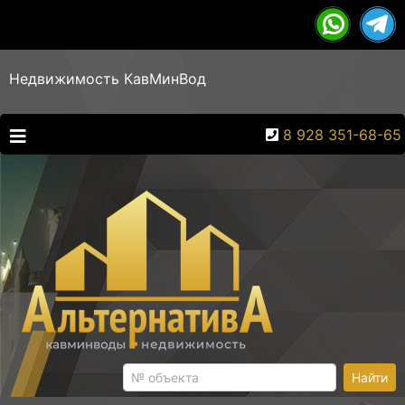
Недвижимость КавМинВод
8 928 351-68-65
Найти