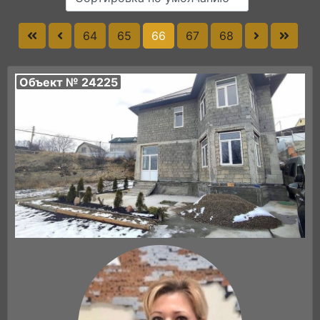
64
65
66
67
68
Объект № 24225