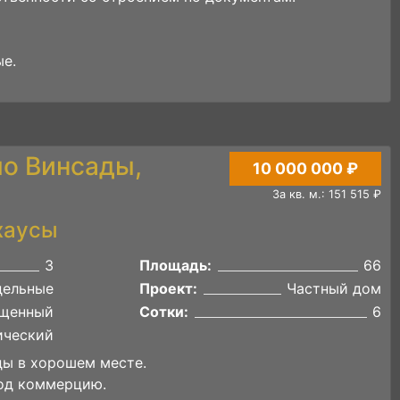
ые.
ло Винсады,
10 000 000 ₽
За кв. м.: 151 515 ₽
хаусы
3
Площадь:
66
дельные
Проект:
Частный дом
щенный
Сотки:
6
ический
ды в хорошем месте.
од коммерцию.