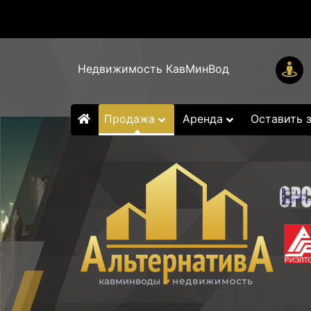
Недвижимость КавМинВод
Продажа
Аренда
Оставить 