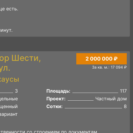
е есть.
инут.
тор Шести,
2 000 000 ₽
ул.
За кв. м.: 17 094 ₽
хаусы
3
Площадь:
117
дельные
Проект:
Частный дом
щенный
Сотки:
8
вариант
ственности со строением по документам.