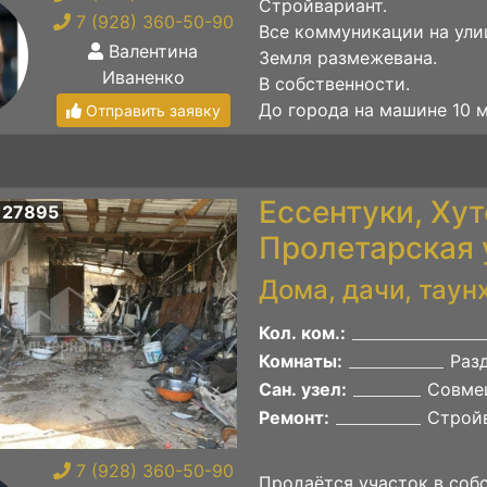
Стройвариант.
7 (928) 360-50-90
Все коммуникации на улиц
Валентина
Земля размежевана.
Иваненко
В собственности.
До города на машине 10 м
Отправить заявку
Ессентуки, Ху
 27895
Пролетарская 
Дома, дачи, таун
Кол. ком.:
Комнаты:
Раз
Сан. узел:
Совме
Ремонт:
Строй
7 (928) 360-50-90
Продаётся участок в соб