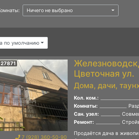
Комнаты:
Ничего не выбрано
а по умолчанию
Железноводск,
 27871
Цветочная ул.
Дома, дачи, таун
Кол. ком.:
Комнаты:
Раз
Сан. узел:
Совме
Ремонт:
Строй
Продаётся дача в живопи
7 (928) 360-50-90