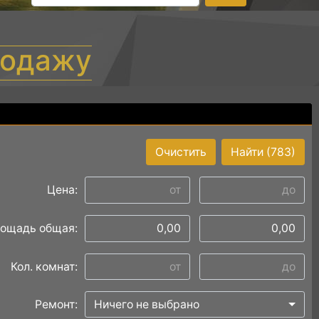
родажу
Очистить
Найти
(783)
Цена:
ощадь общая:
Кол. комнат:
Ремонт:
Ничего не выбрано