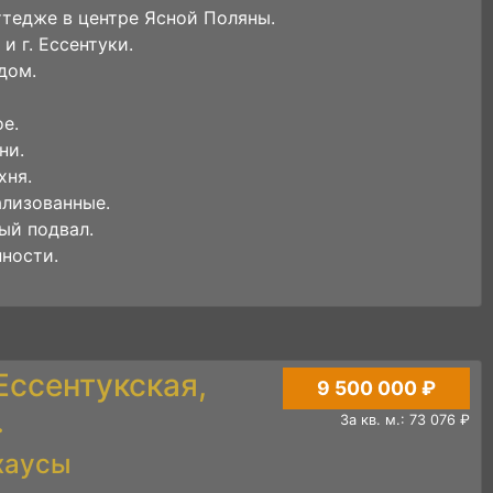
ттедже в центре Ясной Поляны.
и г. Ессентуки.
дом.
е.
ни.
хня.
лизованные.
ый подвал.
нности.
 Ессентукская,
9 500 000 ₽
.
За кв. м.: 73 076 ₽
хаусы