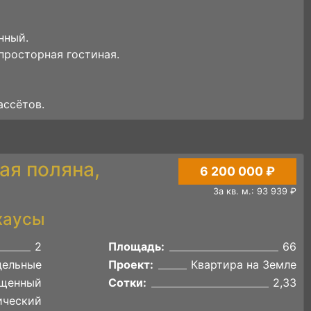
нный.
просторная гостиная.
ассётов.
ая поляна,
6 200 000 ₽
За кв. м.: 93 939 ₽
хаусы
2
Площадь:
66
дельные
Проект:
Квартира на Земле
щенный
Сотки:
2,33
ический