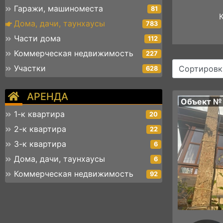
Гаражи, машиноместа
81
Дома, дачи, таунхаусы
783
Части дома
112
Коммерческая недвижимость
227
Участки
Сортировк
628
АРЕНДА
Объект №
1-к квартира
20
2-к квартира
22
3-к квартира
6
Дома, дачи, таунхаусы
6
Коммерческая недвижимость
92