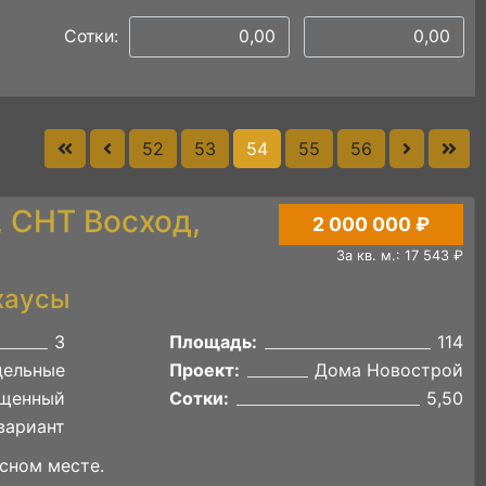
Сотки:
52
53
54
55
56
 СНТ Восход,
2 000 000 ₽
За кв. м.: 17 543 ₽
хаусы
3
Площадь:
114
дельные
Проект:
Дома Новострой
щенный
Сотки:
5,50
вариант
сном месте.