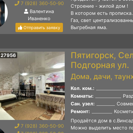
7 (928) 360-50-90
Строение - жилой дом !
Валентина
В котором есть прописка.
Иваненко
Газ, свет централизованн
Выгребная яма.
Отправить заявку
Пятигорск, Се
 27956
Подгорная ул.
Дома, дачи, таун
Кол. ком.:
Комнаты:
Раз
Сан. узел:
Совме
Ремонт:
Космет
Продаётся дом в с.Винса
7 (928) 360-50-90
Можно выделить место п