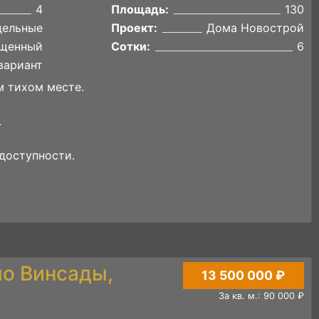
4
Площадь:
130
дельные
Проект:
Дома Новострой
щенный
Сотки:
6
вариант
 тихом месте.
.
доступности.
ло Винсады,
13 500 000 ₽
За кв. м.: 90 000 ₽