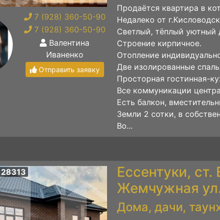
Продаётся квартира в ко
7 (928) 360-50-90
Недалеко от г.Кисловодск 
7 (928) 360-50-90
Светлый, тёплый уютный 
Валентина
Строение кирпичное.
Иваненко
Отопление индивидуально
Две изолированные спаль
Отправить заявку
Просторная гостинная-ку
Все коммуникации центра
Есть балкон, вместительн
Земли 2 сотки, в собстве
Во...
Ессентуки, ст.
 28313
Жемчужная ул
Дома, дачи, таун