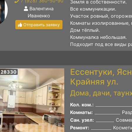
7 (928) 360-50-90
Земля в собственности.
Валентина
Все коммуникации.
Иваненко
Участок ровный, огороже
Комнаты изолированные, 
Отправить заявку
Дом тёплый.
Коммуналка небольшая.
Подходит под все виды р
Ессентуки, Ясн
 28330
Крайняя ул.
Дома, дачи, таун
Кол. ком.:
Комнаты:
Раз
Сан. узел:
Совме
Ремонт:
Космет