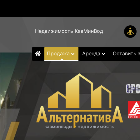
Недвижимость КавМинВод
Продажа
Аренда
Оставить 