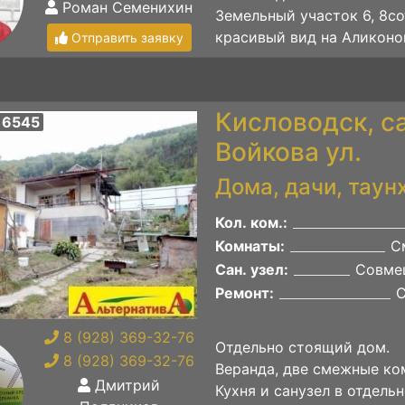
Роман Семенихин
Земельный участок 6, 8со
красивый вид на Аликонов
Отправить заявку
Кисловодск, с
 6545
Войкова ул.
Дома, дачи, таун
Кол. ком.:
Комнаты:
С
Сан. узел:
Совме
Ремонт:
8 (928) 369-32-76
Отдельно стоящий дом.
8 (928) 369-32-76
Веранда, две смежные ко
Дмитрий
Кухня и санузел в отдельн