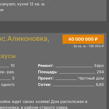
анузел, кухня 12 кв. м.
ня
ос.Аликоновка,
40 000 000 ₽
За кв. м.: 136 054 ₽
хаусы
10
Ремонт:
Евро
ж.-раз.
Площадь:
294
5
Проект:
Частный дом
 одного
Сотки:
6,80
ойки ждет своих хозяев! Дом расположен в
иконовка, в районе старого озера.