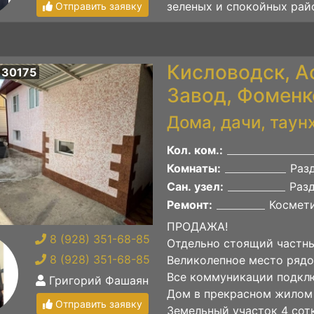
зеленых и спокойных райо
Отправить заявку
Кисловодск, 
 30175
Завод, Фоменко
Дома, дачи, таун
Кол. ком.:
Комнаты:
Раз
Сан. узел:
Раз
Ремонт:
Космет
ПРОДАЖА!
8 (928) 351-68-85
Отдельно стоящий частны
8 (928) 351-68-85
Великолепное место рядо
Все коммуникации подкл
Григорий Фашаян
Дом в прекрасном жилом 
Отправить заявку
Земельный участок 4 сот