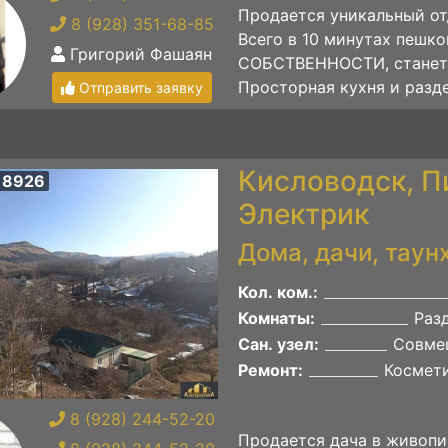
Продается уникальный от
8 (928) 351-68-85
Всего в 10 минутах пешко
Григорий Фашаян
СОБСТВЕННОСТИ, станет
Просторная кухня и разде
Отправить заявку
Кисловодск, Пи
 8926
Электрик
Дома, дачи, таун
Кол. ком.:
Комнаты:
Раз
Сан. узел:
Совме
Ремонт:
Космет
8 (928) 244-52-20
Продается дача в живопи