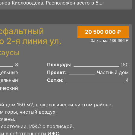
нов Кисловодска. Расположен всего в 5...
Асфальтный
20 500 000 ₽
 2-я линия ул.
За кв. м.: 136 666 ₽
хаусы
3
Площадь:
150
дельные
Проект:
Частный дом
дельный
Сотки:
4
ический
й дом 150 м2, в экологически чистом районе.
м горы, чистый воздух.
ючены.
состоянии, ИЖС с пропиской.
ки в собственности ИЖС.