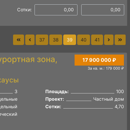
Сотки:
37
38
39
40
41
урортная зона,
17 900 000 ₽
За кв. м.: 179 000 ₽
хаусы
3
Площадь:
100
дельные
Проект:
Частный дом
дельный
Сотки:
4,70
ический