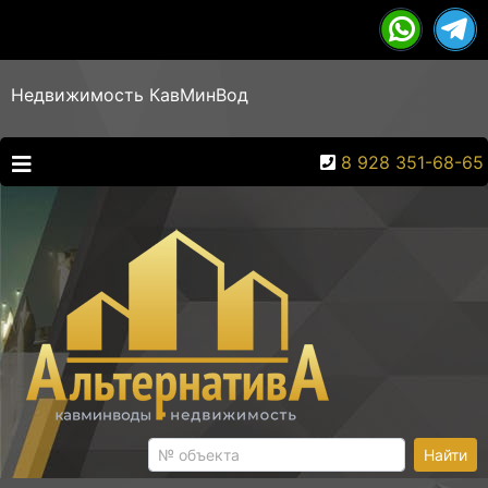
Недвижимость КавМинВод
8 928 351-68-65
Найти