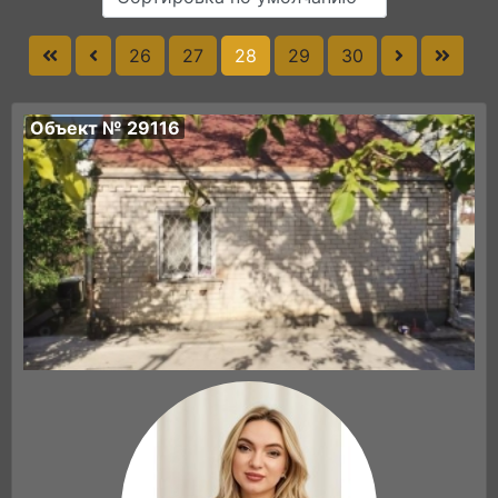
26
27
28
29
30
Объект № 29116