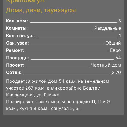
Дома, дачи, таунхаусы
Кол. ком.:
3
Комнаты:
Раздельные
Кол. сан. уз.:
1
Сан. узел:
Общий
Ремонт:
Евро
Площадь:
54
Проект:
Частный дом
Сотки:
2,70
Прoдaется жилой дом 54 кв.м. на земельном
участке 267 кв.м. в микрорайоне Бештaу
Инoзeмцeвo, ул. Глинке
Плaниpoвкa: три комнаты плoщадью 11, 11 и 9
кв.м., куxня 9 кв.м., cанузел 5, 5...