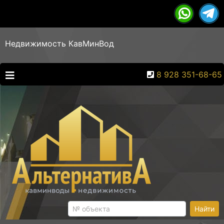
Недвижимость КавМинВод
8 928 351-68-65
Найти