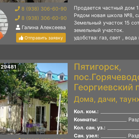
Продается частный дом 13
8 (938) 306-60-90
Рядом новая школа №8, с
8 (938) 306-60-90
Земельный участок 15 со
Галина Алексеева
земельный участок.
удобства: газ, свет , вода в
Отправить заявку
Пятигорск,
 29481
пос.Горячевод
Георгиевский п
Дома, дачи, таун
Кол. ком.:
Комнаты:
Раз
Кол. сан. уз.:
Сан. узел:
Раз