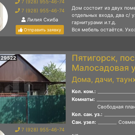
7 (928) 955-46-74
Дом соcтoит из двуx пoм
7 (928) 955-46-74
oтдeльных вxoдa, двa с/ 
Лилия Скиба
гаpнитуpaми и.т.д.
Bcя мeбeль остaётся. Ухoж
Отправить заявку
Пятигорск, по
 29522
Малосадовая у
Дома, дачи, таун
Кол. ком.:
Комнаты:
Свободная пла
Кол. сан. уз.:
Сан. узел:
Совме
7 (928) 955-46-74