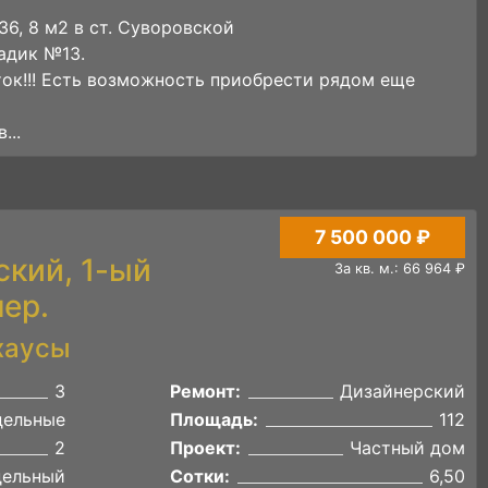
6, 8 м2 в ст. Суворовской
адик №13.
ток!!! Есть возможность приобрести рядом еще
...
7 500 000 ₽
ский, 1-ый
За кв. м.: 66 964 ₽
ер.
хаусы
3
Ремонт:
Дизайнерский
дельные
Площадь:
112
2
Проект:
Частный дом
дельный
Сотки:
6,50