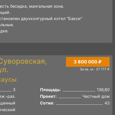
сть беседка, мангальная зона.
ещей.
становлен двухконтурный котел "Бакси"
льные.
дке.
 Суворовская,
3 800 000 ₽
ул.
За кв. м.: 27 777 ₽
хаусы
3
Площадь:
136,80
ж.-раз.
Проект:
Частный дом
щенный
Сотки:
43
ический