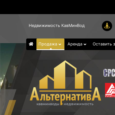
Недвижимость КавМинВод
Продажа
Аренда
Оставить 