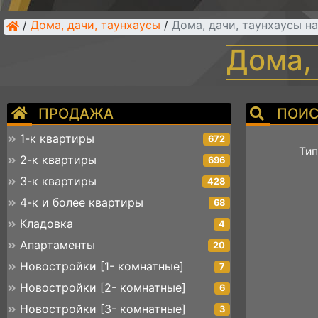
/
Дома, дачи, таунхаусы
/
Дома, дачи, таунхаусы н
Дома,
ПРОДАЖА
ПОИС
1-к квартиры
672
Тип
2-к квартиры
696
3-к квартиры
428
4-к и более квартиры
68
Кладовка
4
Апартаменты
20
Новостройки [1- комнатные]
7
Новостройки [2- комнатные]
6
Новостройки [3- комнатные]
3