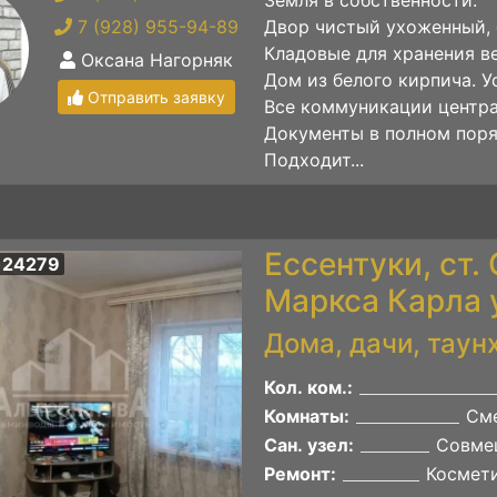
7 (928) 955-94-89
Двор чистый ухоженный, е
Кладовые для хранения в
Оксана Нагорняк
Дом из белого кирпича. У
Отправить заявку
Все коммуникации центра
Документы в полном поря
Подходит...
Ессентуки, ст.
 24279
Маркса Карла 
Дома, дачи, таун
Кол. ком.:
Комнаты:
Сме
Сан. узел:
Совме
Ремонт:
Космет