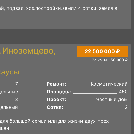
сарай, подвал, хоз.постройки.земли 4 сотки, земля в
с.Иноземцево,
22 500 000 ₽
За кв. м.: 50 000 ₽
хаусы
7
Ремонт:
Косметический
дельные
Площадь:
450
3
Проект:
Частный дом
дельный
Сотки:
12
для большой семьи или для жизни двух-трех
шей!