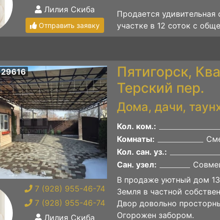
Лилия Скиба
Продается удивительная 
участке в 12 соток с обще
Отправить заявку
Пятигорск, Ква
 29616
Терский пер.
Дома, дачи, таун
Кол. ком.:
Комнаты:
Сме
Кол. сан. уз.:
Сан. узел:
Совме
В продаже уютный дом 135
7 (928) 955-46-74
Земля в частной собствен
7 (928) 955-46-74
Двор довольно просторн
Огорожен забором.
Лилия Скиба