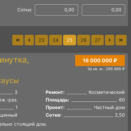
Сотки:
23
24
25
26
27
инутка,
16 000 000 ₽
За кв. м.: 266 666 ₽
хаусы
3
Ремонт:
Косметический
ж.-раз.
Площадь:
60
1
Проект:
Частный дом
щенный
Сотки:
2,50
дельно стоящий дом.