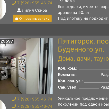
1/2 дома
7 (928) 955-46-74
​​​​​​без отделки, имеется 
Лилия Скиба
аренде на 50лет.
Под ипотеку не подходит.
Отправить заявку
Пятигорск, по
 29597
Буденного ул.
Дома, дачи, таун
Кол. ком.:
Комнаты:
Раз
Кол. сан. уз.:
Сан. узел:
Раз
Уникальное предложение 
7 (928) 955-46-74
поколений под одной кры
7 (928) 955-46-74