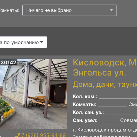
Комнаты:
Ничего не выбрано
а по умолчанию
Кисловодск, М
 30142
Энгельса ул.
Дома, дачи, таун
Кол. ком.:
Комнаты:
Сме
Кол. сан. уз.:
Сан. узел:
Совме
г. Кисловодск продам от
7 (928) 955-94-89
Земля в собственности.