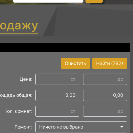
родажу
Очистить
Найти
(782)
Цена:
ощадь общая:
Кол. комнат:
Ремонт:
Ничего не выбрано