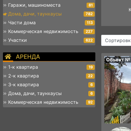
Гаражи, машиноместа
81
Дома, дачи, таунхаусы
782
Части дома
113
Коммерческая недвижимость
227
Участки
Сортировк
622
АРЕНДА
Объект №
1-к квартира
19
2-к квартира
22
3-к квартира
6
Дома, дачи, таунхаусы
6
Коммерческая недвижимость
92