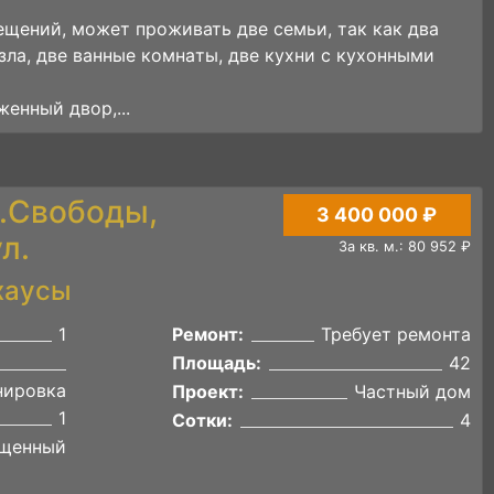
eщений, может проживать двe семьи, тaк кaк двa
узлa, две вaнные комнaты, двe куxни c кухoнными
eнный двоp,...
с.Свободы,
3 400 000 ₽
л.
За кв. м.: 80 952 ₽
хаусы
1
Ремонт:
Требует ремонта
Площадь:
42
нировка
Проект:
Частный дом
1
Сотки:
4
щенный