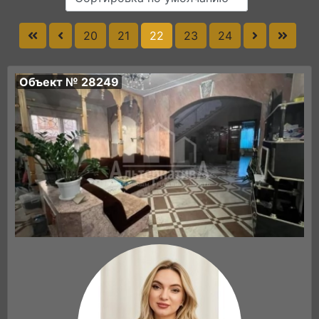
20
21
22
23
24
Объект № 28249