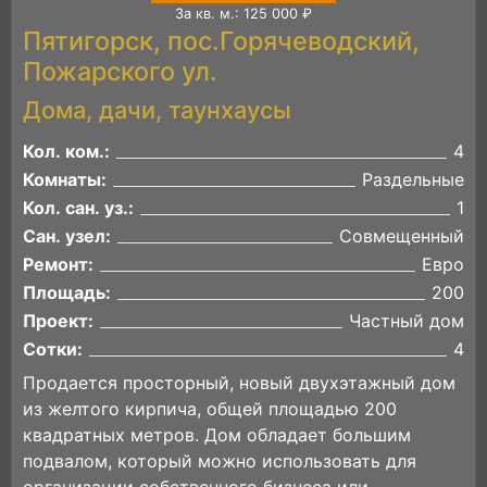
За кв. м.: 125 000 ₽
Пятигорск, пос.Горячеводский,
Пожарского ул.
Дома, дачи, таунхаусы
Кол. ком.:
4
Комнаты:
Раздельные
Кол. сан. уз.:
1
Сан. узел:
Совмещенный
Ремонт:
Евро
Площадь:
200
Проект:
Частный дом
Сотки:
4
Продается просторный, новый двухэтажный дом
из желтого кирпича, общей площадью 200
квадратных метров. Дом обладает большим
подвалом, который можно использовать для
организации собственного бизнеса или