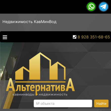
Недвижимость КавМинВод
8 928 351-68-65
Найти