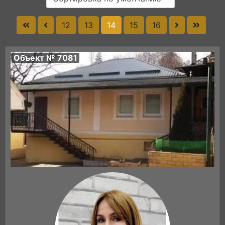
12
13
14
15
16
Объект № 7081