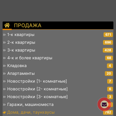
ПРОДАЖА
1-к квартиры
671
2-к квартиры
696
3-к квартиры
428
4-к и более квартиры
68
Кладовка
4
Апартаменты
20
Новостройки [1- комнатные]
7
Новостройки [2- комнатные]
6
Новостройки [3- комнатные]
3
Гаражи, машиноместа
81
Дома, дачи, таунхаусы
782