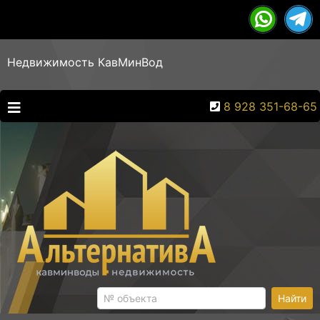
Недвижимость КавМинВод
8 928 351-68-65
Найти