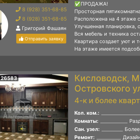
✅ПРОДАЖА!
8 (928) 351-68-85
Просторная пятикомнатна
8 (928) 351-68-85
Расположена на 4 этаже 
Улучшенная планировка, с
Григорий Фашаян
Вся мебель и техника ос
Отправить заявку
Квартира создает уют и т
На этаже имеется подсобн
Кисловодск, М
 26583
Островского у
4-к и более квар
Кол. ком.:
Комнаты:
Раз
Сан. узел:
Более
Ремонт:
Дизай