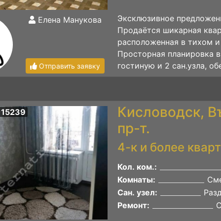
Эксклюзивное предложен
Елена Манукова
Продаётся шикарная квар
расположенная в тихом и
Просторная планировка в
гостиную и 2 сан.узла, о
Отправить заявку
Кисловодск, В
 15239
пр-т.
4-к и более квар
Кол. ком.:
Комнаты:
Сме
Сан. узел:
Раз
Ремонт: