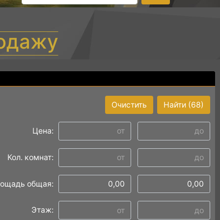
родажу
Очистить
Найти
(68)
Цена:
Кол. комнат:
ощадь общая:
Этаж: