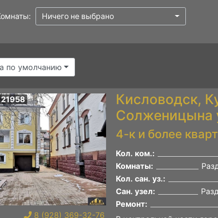
Комнаты:
Ничего не выбрано
а по умолчанию
Кисловодск, К
 21958
Солженицына 
4-к и более квар
Кол. ком.:
Комнаты:
Раз
Кол. сан. уз.:
Сан. узел:
Раз
Ремонт:
8 (928) 369-32-76