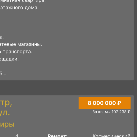
этажного дома.
а.
етевые магазины.
 транспорта.
ощадки.
...
тр,
8 000 000 ₽
ул.
За кв. м.: 107 238 ₽
тиры
4
Ремонт:
Косметический