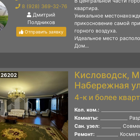
В центральной части гор
8 (928) 369-32-76
квартира.
Дмитрий
Уникальное местонахожде
Полдников
прикосновение самой прир
горного воздуха.
Отправить заявку
Идеальное место располо
Дом...
Кисловодск, М
 26202
Набережная ул
4-к и более квар
Кол. ком.:
Комнаты:
Раз
Сан. узел:
Совме
Ремонт:
Космет