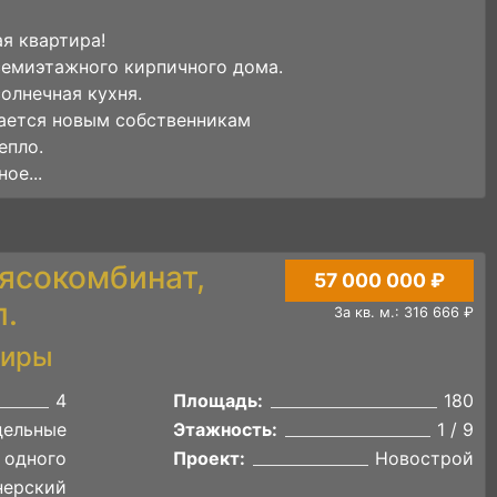
я квартира!
семиэтажного кирпичного дома.
олнечная кухня.
тается новым собственникам
епло.
ое...
ясокомбинат,
57 000 000 ₽
л.
За кв. м.: 316 666 ₽
тиры
4
Площадь:
180
дельные
Этажность:
1 / 9
 одного
Проект:
Новострой
нерский