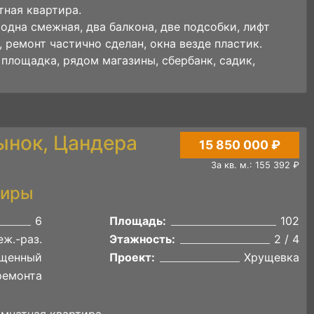
ная квартира.
одна смежная, два балкона, две подсобки, лифт
 ремонт частично сделан, окна везде пластик.
площадка, рядом магазины, сбербанк, садик,
ынок, Цандера
15 850 000 ₽
За кв. м.: 155 392 ₽
тиры
6
Площадь:
102
ж.-раз.
Этажность:
2 / 4
щенный
Проект:
Хрущевка
ремонта
мнатная квартира.