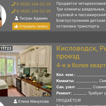
Продается четырехкомнат
8 (928) 244-52-26
Три комнаты раздельные, 
8 (928) 244-52-26
грузовой и пассажирский,
Тигран Адамян
Благоустроенная детская 
остановка транспорта.
Отправить заявку
Кисловодск, Р
 11723
проезд
4-к и более квар
Кол. ком.:
Комнаты:
Сме
Сан. узел:
Совме
Ремонт:
Требует 
ПРОДАЁТСЯ!
Елена Манукова
Большая светлая шестико