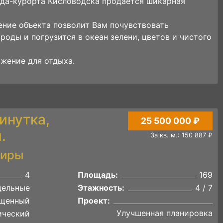
ода-курорта Кисловодска продаётся шикарная
ние объекта позволит Вам почувствовать
оды и погрузится в океан зелени, цветов и чистого
жение для отдыха.
инутка,
25 500 000 ₽
.
За кв. м.: 150 887 ₽
тиры
4
Площадь:
169
дельные
Этажность:
4 / 7
щенный
Проект:
Улучшенная планировка
ический