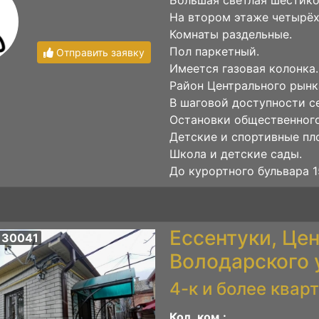
На втором этаже четырёх
Комнаты раздельные.
Пол паркетный.
Отправить заявку
Имеется газовая колонка.
Район Центрального рынк
В шаговой доступности с
Остановки общественного
Детские и спортивные пл
Школа и детские сады.
До курортного бульвара 15
Ессентуки, Цен
 30041
Володарского 
4-к и более квар
Кол. ком.: