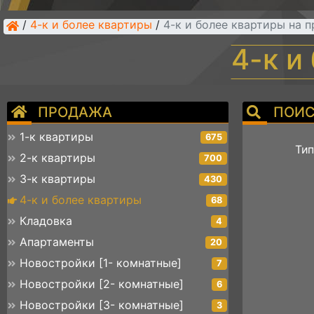
/
4-к и более квартиры
/
4-к и более квартиры на 
4-к и
ПРОДАЖА
ПОИС
1-к квартиры
675
Тип
2-к квартиры
700
3-к квартиры
430
4-к и более квартиры
68
Кладовка
4
Апартаменты
20
Новостройки [1- комнатные]
7
Новостройки [2- комнатные]
6
Новостройки [3- комнатные]
3