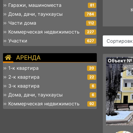
Гаражи, машиноместа
81
Дома, дачи, таунхаусы
784
Части дома
112
Коммерческая недвижимость
227
Участки
Сортировк
627
АРЕНДА
Объект №
1-к квартира
20
2-к квартира
22
3-к квартира
6
Дома, дачи, таунхаусы
6
Коммерческая недвижимость
92