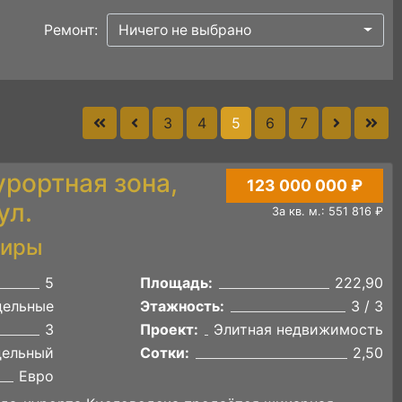
Ремонт:
Ничего не выбрано
3
4
5
6
7
урортная зона,
123 000 000 ₽
ул.
За кв. м.: 551 816 ₽
тиры
5
Площадь:
222,90
дельные
Этажность:
3 / 3
3
Проект:
Элитная недвижимость
дельный
Сотки:
2,50
Евро