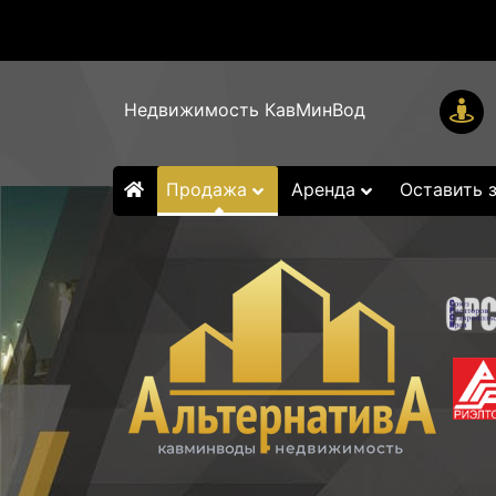
Недвижимость КавМинВод
Продажа
Аренда
Оставить 