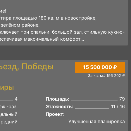
ие!
тира площадью 180 кв. м в новостройке,
 зелёном районе.
ключает три спальни, большой зал, стильную кухню-
беспечивая максимальный комфорт...
ъезд, Победы
15 500 000 ₽
За кв. м.: 196 202 ₽
тиры
4
Площадь:
79
ж.-раз.
Этажность:
11 / 16
дельный
Проект:
Улучшенная планировка
Средний