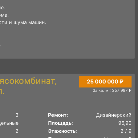
е.
ома.
сти и шума машин.
.
ясокомбинат,
25 000 000 ₽
л.
За кв. м.: 257 997 ₽
3
Ремонт:
Дизайнерский
дельные
Площадь:
96,90
2
Этажность:
2 / 9