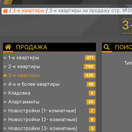
/
3-к квартиры
/
3-к квартиры на продажу стр. №2
3
ПРОДАЖА
ПОИС
1-к квартиры
671
Тип
2-к квартиры
700
3-к квартиры
430
4-к и более квартиры
68
Кладовка
4
Апартаменты
20
Новостройки [1- комнатные]
7
Новостройки [2- комнатные]
6
Новостройки [3- комнатные]
3