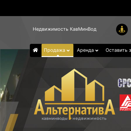
Недвижимость КавМинВод
Продажа
Аренда
Оставить 