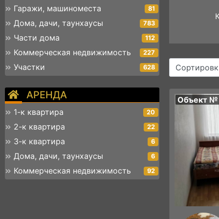
Гаражи, машиноместа
81
Дома, дачи, таунхаусы
783
Части дома
112
Коммерческая недвижимость
227
Участки
Сортировк
628
АРЕНДА
Объект №
1-к квартира
20
2-к квартира
22
3-к квартира
6
Дома, дачи, таунхаусы
6
Коммерческая недвижимость
92