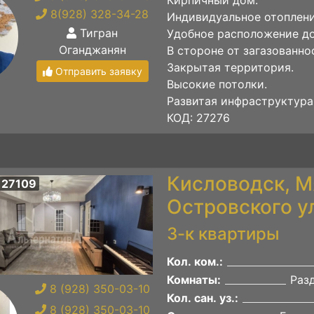
8(928) 328-34-28
Индивидуальное отоплени
Тигран
Удобное расположение д
Оганджанян
В стороне от загазованно
Закрытая территория.
Отправить заявку
Высокие потолки.
Развитая инфраструктура
КОД: 27276
Кисловодск, М
 27109
Островского у
3-к квартиры
Кол. ком.:
Комнаты:
Раз
8 (928) 350-03-10
Кол. сан. уз.:
8 (928) 350-03-10