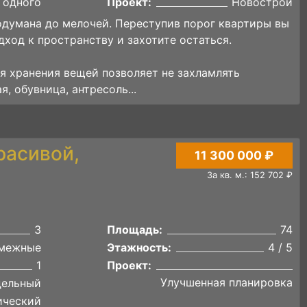
 одного
Проект:
Новострой
думана до мелочей. Переступив порог квартиры вы
ход к пространству и захотите остаться.
я хранения вещей позволяет не захламлять
, обувница, антресоль...
расивой,
11 300 000 ₽
За кв. м.: 152 702 ₽
3
Площадь:
74
межные
Этажность:
4 / 5
1
Проект:
Улучшенная планировка
дельный
ический