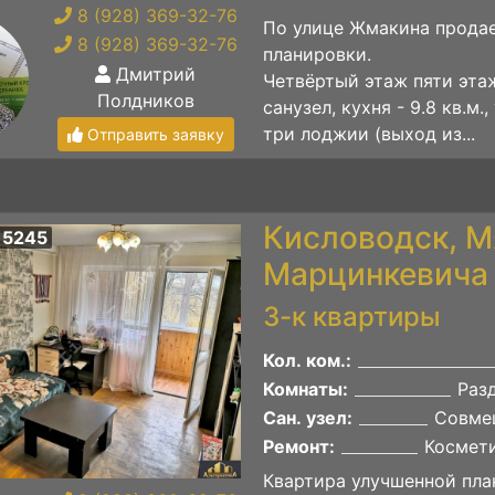
8 (928) 369-32-76
По улице Жмакина продае
8 (928) 369-32-76
планировки.
Дмитрий
Четвёртый этаж пяти эта
Полдников
санузел, кухня - 9.8 кв.м
три лоджии (выход из...
Отправить заявку
Кисловодск, М
 5245
Марцинкевича 
3-к квартиры
Кол. ком.:
Комнаты:
Раз
Сан. узел:
Совме
Ремонт:
Космет
Квартира улучшенной пла