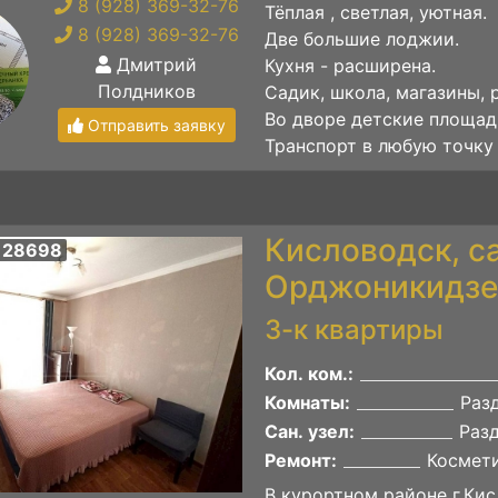
8 (928) 369-32-76
Тёплая , светлая, уютная.
8 (928) 369-32-76
Две большие лоджии.
Дмитрий
Кухня - расширена.
Полдников
Садик, школа, магазины, 
Во дворе детские площад
Отправить заявку
Транспорт в любую точку 
Кисловодск, с
 28698
Орджоникидзе 
3-к квартиры
Кол. ком.:
Комнаты:
Раз
Сан. узел:
Раз
Ремонт:
Космет
В курортном районе г.Кис