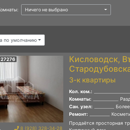
Комнаты:
Ничего не выбрано
а по умолчанию
Кисловодск, В
 27276
Стародубовска
3-к квартиры
Кол. ком.:
Комнаты:
Раз
Сан. узел:
Более
Ремонт:
Космет
Продаётся просторная тр
8 (928) 328-34-28
Кирпичный дом.