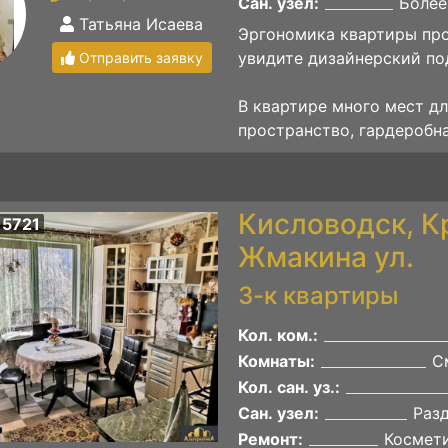
Сан. узел:
Более
Татьяна Исаева
Эргономика квартиры про
увидите дизайнерский под
Отправить заявку
В квартире много мест дл
пространство, гардеробная
Кисловодск, К
 5721
Жмакина ул.
3-к квартиры
Кол. ком.:
Комнаты:
С
Кол. сан. уз.:
Сан. узел:
Раз
Ремонт:
Космет