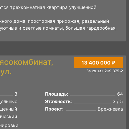
тся трехкомнатная квартира улучшенной
жного дома, просторная прихожая, раздельный
., уютные и светлые комнаты, большая гардеробная,
ясокомбинат,
13 400 000 ₽
ул.
За кв. м.: 209 375 ₽
3
Площадь:
64
дельные
Этажность:
3 / 5
щенный
Проект:
Брежневка
ический
нировки.