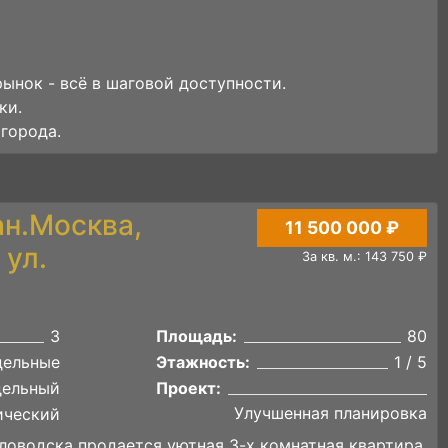
рынок - всё в шаговой доступности.
ки.
города.
ан.Москва,
11 500 000 ₽
ул.
За кв. м.: 143 750 ₽
3
Площадь:
80
дельные
Этажность:
1 / 5
дельный
Проект:
Улучшенная планировка
ический
ловодска продается уютная 3-х комнатная квартира.