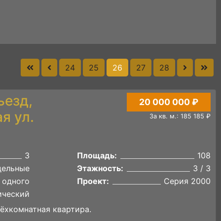
24
25
26
27
28
ъезд,
20 000 000 ₽
я ул.
За кв. м.: 185 185 ₽
3
Площадь:
108
дельные
Этажность:
3 / 3
 одного
Проект:
Серия 2000
ический
ёхкомнатная квартира.