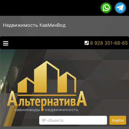
Недвижимость КавМинВод
8 928 351-68-65
Найти