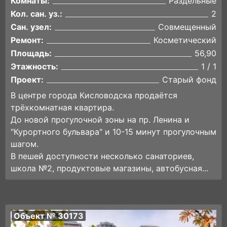
Комнаты:
Раздельные
Кол. сан. уз.:
2
Сан. узел:
Совмещенный
Ремонт:
Косметический
Площадь:
56,90
Этажность:
1 / 1
Проект:
Старый фонд
В центре города Кисловодска продаётся
трёхкомнатная квартира.
До новой прогулочной зоны на пр. Ленина и
"Курортного бульвара" и 10-15 минут прогулочным
шагом.
В пешей доступности несколько санаториев,
школа №2, продуктовые магазины, автобусная...
Объект № 30173