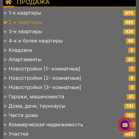
ПРОДАЖА
1-к квартиры
670
2-к квартиры
693
3-к квартиры
426
4-к и более квартиры
68
Кладовка
4
Апартаменты
20
Новостройки [1- комнатные]
7
Новостройки [2- комнатные]
6
Новостройки [3- комнатные]
3
Гаражи, машиноместа
81
Дома, дачи, таунхаусы
781
Части дома
113
Коммерческая недвижимость
227
Участки
622